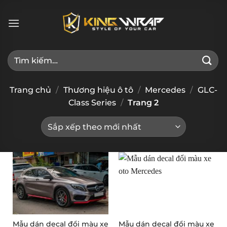
Bỏ
qua
nội
dung
Tìm
kiếm:
Trang chủ
/
Thương hiệu ô tô
/
Mercedes
/
GLC-
Class Series
/
Trang 2
Mẫu dán decal đổi màu xe
Mẫu dán decal đổi màu xe