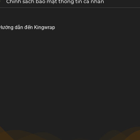
Chính sách bảo mật thông tin cá nhân
Hướng dẫn đến Kingwrap