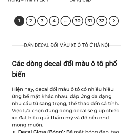
1
2
3
4
…
30
31
32
DÁN DECAL ĐỔI MÀU XE Ô TÔ Ở HÀ NỘI
Các dòng decal đổi màu ô tô phổ
biến
Hiện nay, decal đổi màu ô tô có nhiều hiệu
ứng bề mặt khác nhau, đáp ứng đa dạng
nhu cầu từ sang trọng, thể thao đến cá tính.
Việc lựa chọn đúng dòng decal sẽ giúp chiếc
xe đạt hiệu quả thẩm mỹ và độ bền như
mong muốn.
Decal Gloss (Bóng):
Bề mặt bóng đẹp, tạo