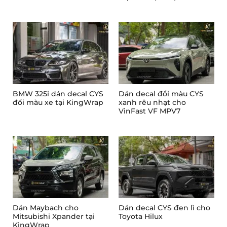
ngọc sang trọng
BMW 325i dán decal CYS
Dán decal đổi màu CYS
đổi màu xe tại KingWrap
xanh rêu nhạt cho
VinFast VF MPV7
Dán Maybach cho
Dán decal CYS đen lì cho
Mitsubishi Xpander tại
Toyota Hilux
KingWrap