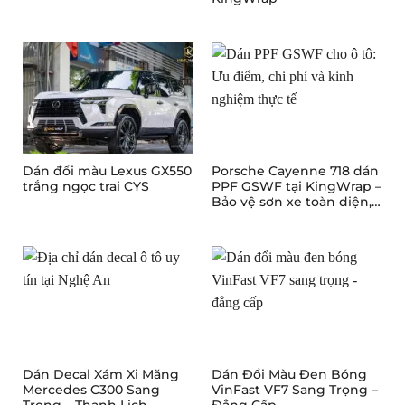
Dán đổi màu Lexus GX550
Porsche Cayenne 718 dán
trắng ngọc trai CYS
PPF GSWF tại KingWrap –
Bảo vệ sơn xe toàn diện,
giữ trọn giá trị đẳng cấp
Dán Decal Xám Xi Măng
Dán Đổi Màu Đen Bóng
Mercedes C300 Sang
VinFast VF7 Sang Trọng –
Trọng – Thanh Lịch
Đẳng Cấp