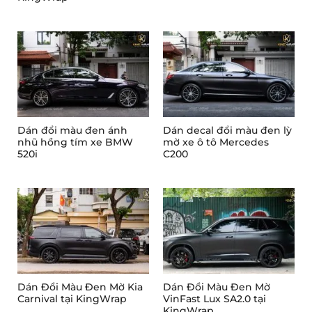
Dán đổi màu đen ánh
Dán decal đổi màu đen lỳ
nhũ hồng tím xe BMW
mờ xe ô tô Mercedes
520i
C200
Dán Đổi Màu Đen Mờ Kia
Dán Đổi Màu Đen Mờ
Carnival tại KingWrap
VinFast Lux SA2.0 tại
KingWrap