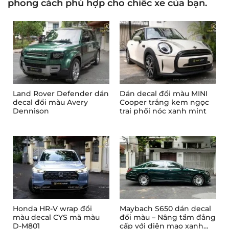
phong cách phù hợp cho chiếc xe của bạn.
Land Rover Defender dán
Dán decal đổi màu MINI
decal đổi màu Avery
Cooper trắng kem ngọc
Dennison
trai phối nóc xanh mint
Honda HR-V wrap đổi
Maybach S650 dán decal
màu decal CYS mã màu
đổi màu – Nâng tầm đẳng
D-M801
cấp với diện mạo xanh