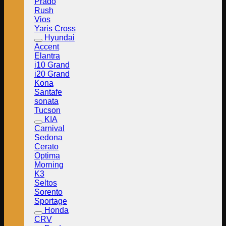
Prado
Rush
Vios
Yaris Cross
Hyundai
Accent
Elantra
i10 Grand
i20 Grand
Kona
Santafe
sonata
Tucson
KIA
Carnival
Sedona
Cerato
Optima
Morning
K3
Seltos
Sorento
Sportage
Honda
CRV