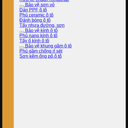
Bảo vệ sơn vỏ
Dán PPF ô tô
Phủ ceramic ô tô
Đánh bóng ô tô
Tẩy nhựa đường, sơn
Bảo vệ kính ô tô
Phủ nano kính ô tô
Tẩy ố kính ô tô
Bảo vệ khung gầm ô tô
Phủ gầm chống rỉ sét
Sơn kẽm ống pô ô tô