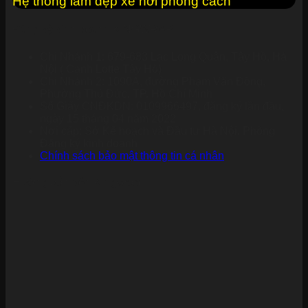
Hệ thống làm đẹp xe hơi phong cách
Đăng ký kinh doanh KINGWRAP
Chi Nhánh 1: 679-683 Lạc Long Quân, Tây Hồ, Hà
Nội ( Cạnh Lotte Tây Hồ)
Chi Nhánh 2: 1090A, đường Phạm Văn Đồng,
Phường Thủ Đức, TP. Hồ Chí Minh
Số Giấy CNĐKDN: 0109966497, đăng ký lần đầu,
ngày 15 tháng 04 năm 2022
Nơi cấp: Sở Kế hoạch và Đầu tư Hà Nội, Phòng
Đăng ký kinh doanh
Chính sách bảo mật thông tin cá nhân
Hướng dẫn đến Kingwrap