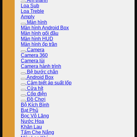
Âm thanh
Loa Sub
Loa Treble
Amply
Màn hình
Màn hình Android Box
Màn hình gối đầu
Màn hình HUD
Màn hình ốp trần
Camera
Camera 360
Camera lùi
Camera hành trình
Bệ bước chân
Android Box
Cảm biết áp suất lốp
Cửa hít
Cốp điện
Đồ Chơi
Bộ Kích Bình
Bạt Phủ
Bọc Vô Lăng
Nước Hoa
Khăn Lau
Tấm Che Nắng