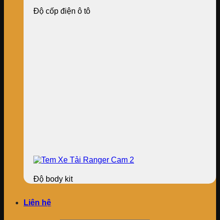
Độ cốp điện ô tô
Độ body kit
Liên hệ