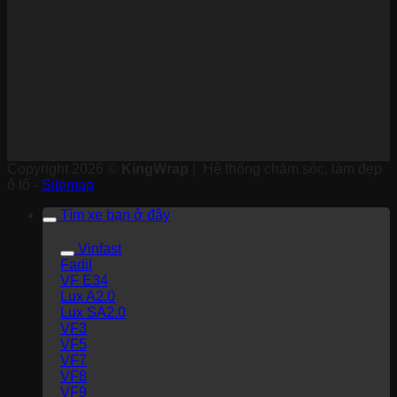
Copyright 2026 ©
KingWrap
| Hệ thống chăm sóc, làm đẹp
ô tô -
Sitemap
Tìm xe bạn ở đây
Vinfast
Fadil
VF E34
Lux A2.0
Lux SA2.0
VF3
VF5
VF7
VF8
VF9