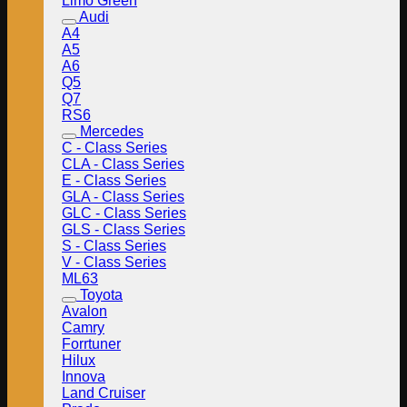
Limo Green
Audi
A4
A5
A6
Q5
Q7
RS6
Mercedes
C - Class Series
CLA - Class Series
E - Class Series
GLA - Class Series
GLC - Class Series
GLS - Class Series
S - Class Series
V - Class Series
ML63
Toyota
Avalon
Camry
Forrtuner
Hilux
Innova
Land Cruiser