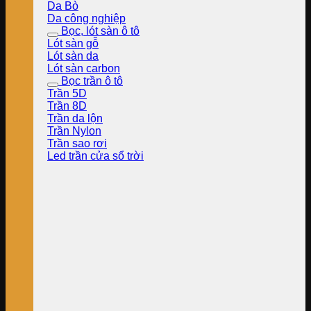
Da Bò
Da công nghiệp
Bọc, lót sàn ô tô
Lót sàn gỗ
Lót sàn da
Lót sàn carbon
Bọc trần ô tô
Trần 5D
Trần 8D
Trần da lộn
Trần Nylon
Trần sao rơi
Led trần cửa sổ trời