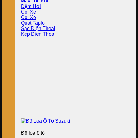
Máy Lọc Khí
Đệm Hơi
Còi Xe
Còi Xe
Quạt Taplo
Sạc Điện Thoại
Kẹp Điện Thoại
Độ loa ô tô