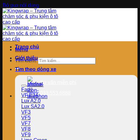
Bỏ qua nội dung
Trang chủ
Menu
Giới thiệu
Tìm kiếm:
Tìm theo dòng xe
Tư vấn miễn phí
Vinfast
Fadil
033.553.6888
VF E34
Lux A2.0
Lux SA2.0
VF3
VF5
VF7
VF8
VF9