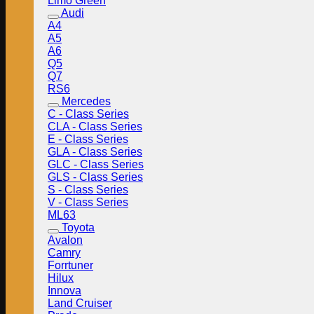
Limo Green
Audi
A4
A5
A6
Q5
Q7
RS6
Mercedes
C - Class Series
CLA - Class Series
E - Class Series
GLA - Class Series
GLC - Class Series
GLS - Class Series
S - Class Series
V - Class Series
ML63
Toyota
Avalon
Camry
Forrtuner
Hilux
Innova
Land Cruiser