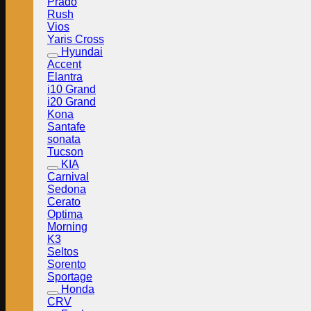
Prado
Rush
Vios
Yaris Cross
Hyundai
Accent
Elantra
i10 Grand
i20 Grand
Kona
Santafe
sonata
Tucson
KIA
Carnival
Sedona
Cerato
Optima
Morning
K3
Seltos
Sorento
Sportage
Honda
CRV