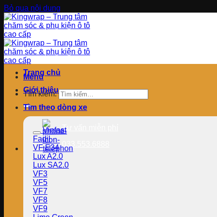
Bỏ qua nội dung
Trang chủ
Menu
Giới thiệu
Tìm kiếm:
Tìm theo dòng xe
Tư vấn miễn phí
Vinfast
Fadil
033.553.6888
VF E34
Lux A2.0
Lux SA2.0
VF3
VF5
VF7
VF8
VF9