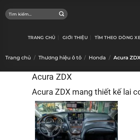
Bỏ
qua
Tìm
kiếm:
nội
dung
TRANG CHỦ
GIỚI THIỆU
TÌM THEO DÒNG X
Trang chủ
/
Thương hiệu ô tô
/
Honda
/
Acura ZD
Acura ZDX
Acura ZDX mang thiết kế lai c