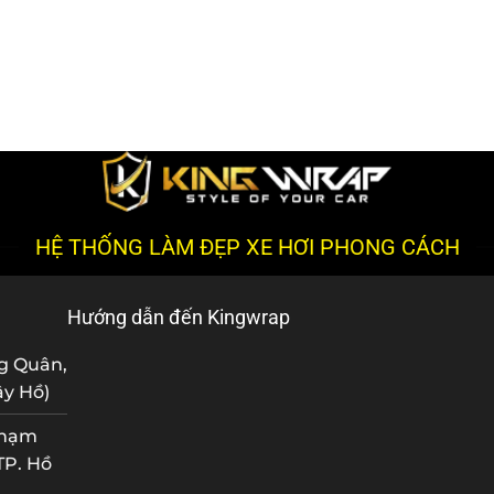
HỆ THỐNG LÀM ĐẸP XE HƠI PHONG CÁCH
Hướng dẫn đến Kingwrap
ng Quân,
ây Hồ)
Phạm
TP. Hồ