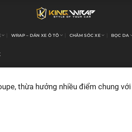
E
WRAP – DÁN XE Ô TÔ
CHĂM SÓC XE
BỌC DA
X
oupe, thừa hưởng nhiều điểm chung với 