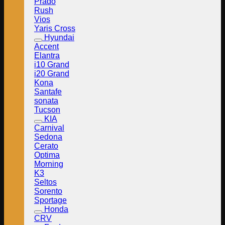
Prado
Rush
Vios
Yaris Cross
Hyundai
Accent
Elantra
i10 Grand
i20 Grand
Kona
Santafe
sonata
Tucson
KIA
Carnival
Sedona
Cerato
Optima
Morning
K3
Seltos
Sorento
Sportage
Honda
CRV