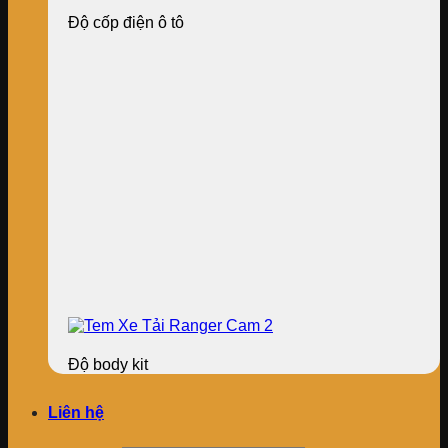
Độ cốp điện ô tô
Độ body kit
Liên hệ