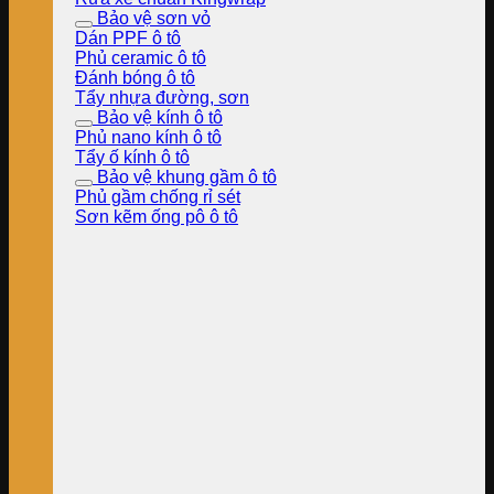
Bảo vệ sơn vỏ
Dán PPF ô tô
Phủ ceramic ô tô
Đánh bóng ô tô
Tẩy nhựa đường, sơn
Bảo vệ kính ô tô
Phủ nano kính ô tô
Tẩy ố kính ô tô
Bảo vệ khung gầm ô tô
Phủ gầm chống rỉ sét
Sơn kẽm ống pô ô tô