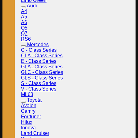
Limo Green
Audi
A4
A5
A6
Q5
Q7
RS6
Mercedes
C - Class Series
CLA - Class Series
E - Class Series
GLA - Class Series
GLC - Class Series
GLS - Class Series
S - Class Series
V - Class Series
ML63
Toyota
Avalon
Camry
Forrtuner
Hilux
Innova
Land Cruiser