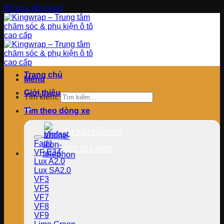
Bỏ qua nội dung
Trang chủ
Menu
Giới thiệu
Tìm kiếm:
Tìm theo dòng xe
Tư vấn miễn phí
Vinfast
Fadil
033.553.6888
VF E34
Lux A2.0
Lux SA2.0
VF3
VF5
VF7
VF8
VF9