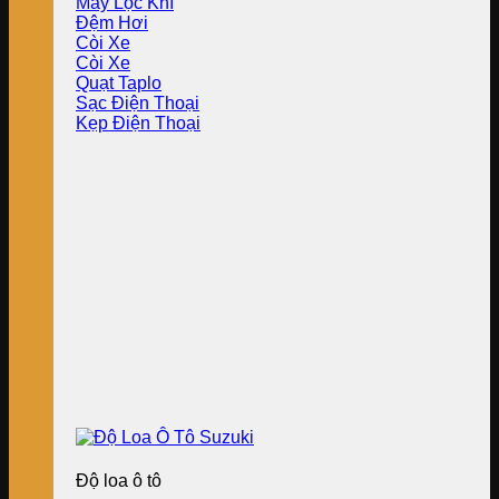
Máy Lọc Khí
Đệm Hơi
Còi Xe
Còi Xe
Quạt Taplo
Sạc Điện Thoại
Kẹp Điện Thoại
Độ loa ô tô