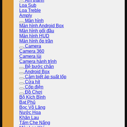
Âm thanh
Loa Sub
Loa Treble
Amply
Màn hình
Màn hình Android Box
Màn hình gối đầu
Màn hình HUD
Màn hình ốp trần
Camera
Camera 360
Camera lùi
Camera hành trình
Bệ bước chân
Android Box
Cảm biết áp suất lốp
Cửa hít
Cốp điện
Đồ Chơi
Bộ Kích Bình
Bạt Phủ
Bọc Vô Lăng
Nước Hoa
Khăn Lau
Tấm Che Nắng