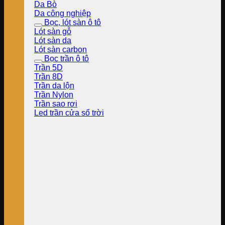
Da Bò
Da công nghiệp
Bọc, lót sàn ô tô
Lót sàn gỗ
Lót sàn da
Lót sàn carbon
Bọc trần ô tô
Trần 5D
Trần 8D
Trần da lộn
Trần Nylon
Trần sao rơi
Led trần cửa sổ trời