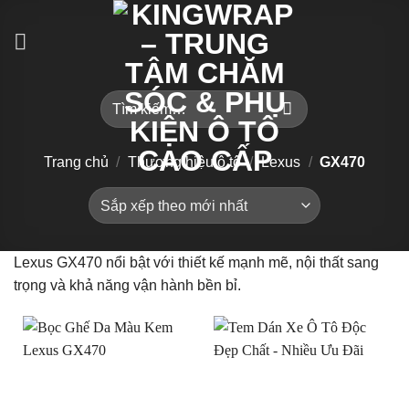
Bỏ
qua
nội
dung
Tìm
kiếm:
Trang chủ
/
Thương hiệu ô tô
/
Lexus
/
GX470
Lexus GX470 nổi bật với thiết kế mạnh mẽ, nội thất sang
trọng và khả năng vận hành bền bỉ.