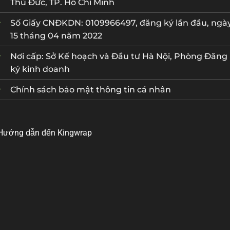
Thủ Đức, TP. Hồ Chí Minh
Số Giấy CNĐKDN: 0109966497, đăng ký lần đầu, ngà
15 tháng 04 năm 2022
Nơi cấp: Sở Kế hoạch và Đầu tư Hà Nội, Phòng Đăng
ký kinh doanh
Chính sách bảo mật thông tin cá nhân
Hướng dẫn đến Kingwrap