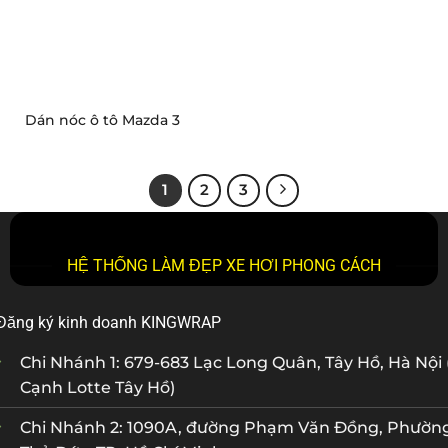
Dán nóc ô tô Mazda 3
1
2
3
HỆ THỐNG LÀM ĐẸP XE HƠI PHONG CÁCH
Đăng ký kinh doanh KINGWRAP
Chi Nhánh 1: 679-683 Lạc Long Quân, Tây Hồ, Hà Nội 
Cạnh Lotte Tây Hồ)
Chi Nhánh 2: 1090A, đường Phạm Văn Đồng, Phườn