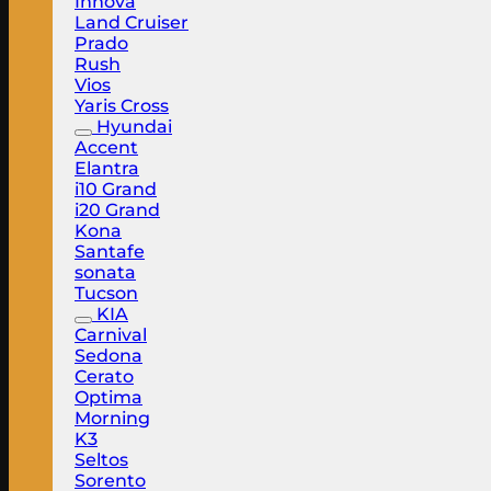
Innova
Land Cruiser
Prado
Rush
Vios
Yaris Cross
Hyundai
Accent
Elantra
i10 Grand
i20 Grand
Kona
Santafe
sonata
Tucson
KIA
Carnival
Sedona
Cerato
Optima
Morning
K3
Seltos
Sorento