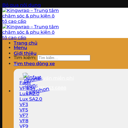
Bỏ qua nội dung
Trang chủ
Menu
Giới thiệu
Tìm kiếm:
Tìm theo dòng xe
Vinfast
Tư vấn miễn phí
Fadil
VF E34
033.553.6888
Lux A2.0
Lux SA2.0
VF3
VF5
VF7
VF8
VF9