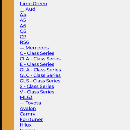
Limo Green
Audi
A4
A5
A6
Q5
Q7
RS6
Mercedes
C - Class Series
CLA - Class Series
E - Class Series
GLA - Class Series
GLC - Class Series
GLS - Class Series
S - Class Series
V - Class Series
ML63
Toyota
Avalon
Camry
Forrtuner
Hilux