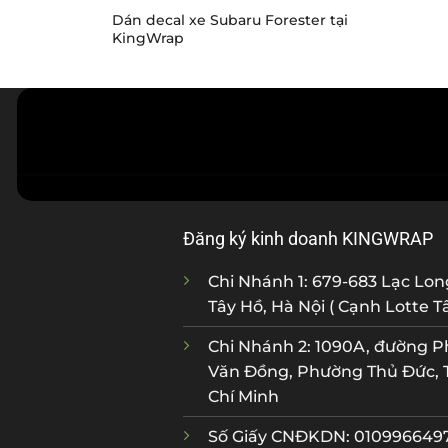
Dán decal xe Subaru Forester tại
KingWrap
Đăng ký kinh doanh KINGWRAP
Chi Nhánh 1: 679-683 Lạc Lo
Tây Hồ, Hà Nội ( Cạnh Lotte T
Chi Nhánh 2: 1090A, đường 
Văn Đồng, Phường Thủ Đức, 
Chí Minh
Số Giấy CNĐKDN: 0109966497