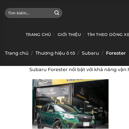
Bỏ
qua
Tìm
kiếm:
nội
dung
TRANG CHỦ
GIỚI THIỆU
TÌM THEO DÒNG X
Trang chủ
/
Thương hiệu ô tô
/
Subaru
/
Forester
Subaru Forester nổi bật với khả năng vận 