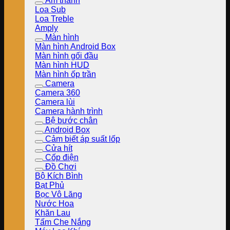
Âm thanh
Loa Sub
Loa Treble
Amply
Màn hình
Màn hình Android Box
Màn hình gối đầu
Màn hình HUD
Màn hình ốp trần
Camera
Camera 360
Camera lùi
Camera hành trình
Bệ bước chân
Android Box
Cảm biết áp suất lốp
Cửa hít
Cốp điện
Đồ Chơi
Bộ Kích Bình
Bạt Phủ
Bọc Vô Lăng
Nước Hoa
Khăn Lau
Tấm Che Nắng