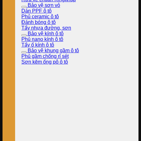
Bảo vệ sơn vỏ
Dán PPF ô tô
Phủ ceramic ô tô
Đánh bóng ô tô
Tẩy nhựa đường, sơn
Bảo vệ kính ô tô
Phủ nano kính ô tô
Tẩy ố kính ô tô
Bảo vệ khung gầm ô tô
Phủ gầm chống rỉ sét
Sơn kẽm ống pô ô tô