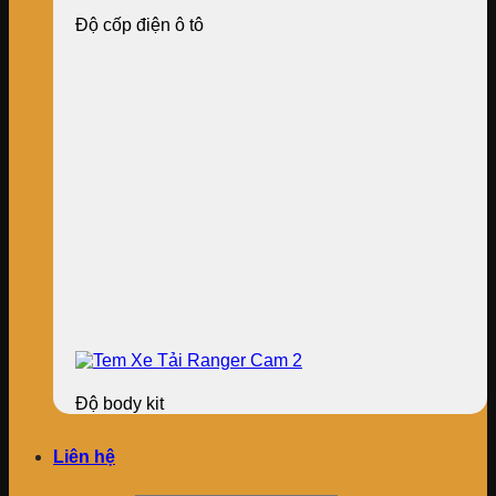
Độ cốp điện ô tô
Độ body kit
Liên hệ