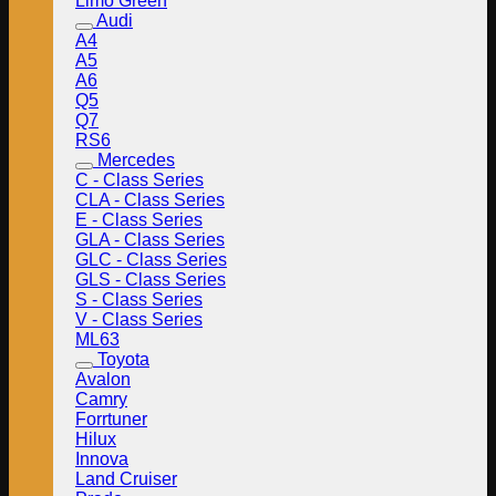
Limo Green
Audi
A4
A5
A6
Q5
Q7
RS6
Mercedes
C - Class Series
CLA - Class Series
E - Class Series
GLA - Class Series
GLC - Class Series
GLS - Class Series
S - Class Series
V - Class Series
ML63
Toyota
Avalon
Camry
Forrtuner
Hilux
Innova
Land Cruiser