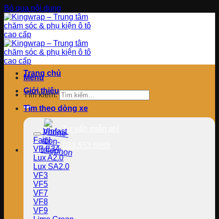
Bỏ qua nội dung
Trang chủ
Menu
Giới thiệu
Tìm kiếm:
Tìm theo dòng xe
Tư vấn miễn phí
Vinfast
Fadil
033.553.6888
VF E34
Lux A2.0
Lux SA2.0
VF3
VF5
VF7
VF8
VF9