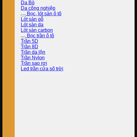
Da Bò
Da công nghiệp
Bọc, lót sàn ô tô
Lót sàn gỗ
Lót sàn da
Lót sàn carbon
Bọc trần ô tô
Trần 5D
Trần 8D
Trần da lộn
Trần Nylon
Trần sao rơi
Led trần cửa sổ trời