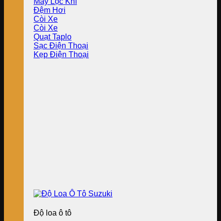
Máy Lọc Khí
Đệm Hơi
Còi Xe
Còi Xe
Quạt Taplo
Sạc Điện Thoại
Kẹp Điện Thoại
Độ loa ô tô