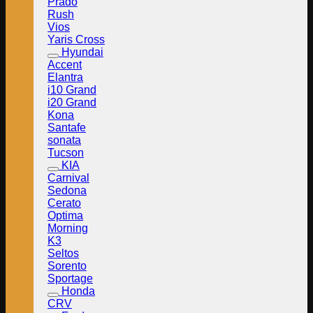
Prado
Rush
Vios
Yaris Cross
Hyundai
Accent
Elantra
i10 Grand
i20 Grand
Kona
Santafe
sonata
Tucson
KIA
Carnival
Sedona
Cerato
Optima
Morning
K3
Seltos
Sorento
Sportage
Honda
CRV