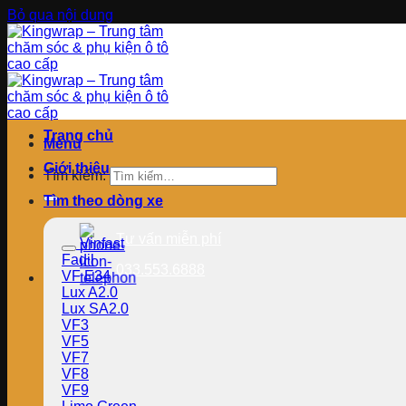
Bỏ qua nội dung
Trang chủ
Menu
Giới thiệu
Tìm kiếm:
Tìm theo dòng xe
Tư vấn miễn phí
Vinfast
Fadil
033.553.6888
VF E34
Lux A2.0
Lux SA2.0
VF3
VF5
VF7
VF8
VF9