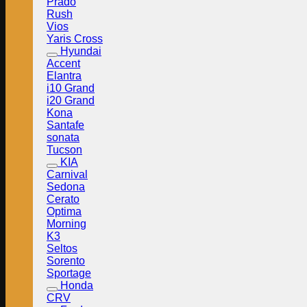
Prado
Rush
Vios
Yaris Cross
Hyundai
Accent
Elantra
i10 Grand
i20 Grand
Kona
Santafe
sonata
Tucson
KIA
Carnival
Sedona
Cerato
Optima
Morning
K3
Seltos
Sorento
Sportage
Honda
CRV