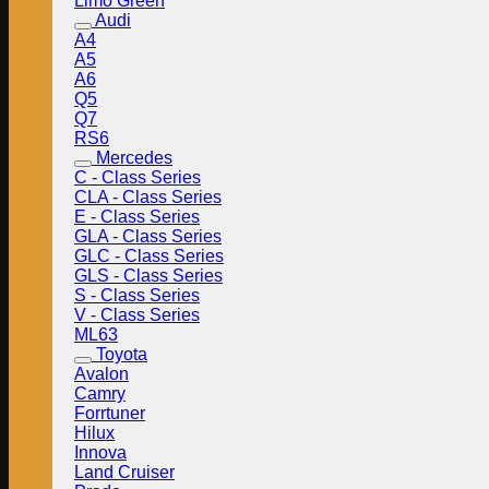
Limo Green
Audi
A4
A5
A6
Q5
Q7
RS6
Mercedes
C - Class Series
CLA - Class Series
E - Class Series
GLA - Class Series
GLC - Class Series
GLS - Class Series
S - Class Series
V - Class Series
ML63
Toyota
Avalon
Camry
Forrtuner
Hilux
Innova
Land Cruiser