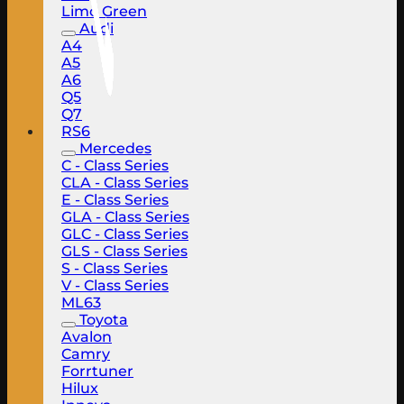
Limo Green
Audi
A4
A5
A6
Q5
Q7
RS6
Mercedes
C - Class Series
CLA - Class Series
E - Class Series
GLA - Class Series
GLC - Class Series
GLS - Class Series
S - Class Series
V - Class Series
ML63
Toyota
Avalon
Camry
Forrtuner
Hilux