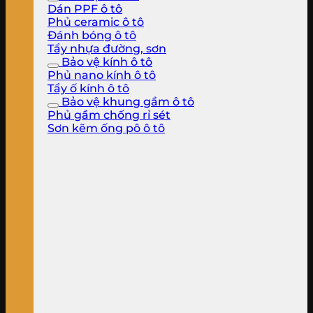
Dán PPF ô tô
Phủ ceramic ô tô
Đánh bóng ô tô
Tẩy nhựa đường, sơn
Bảo vệ kính ô tô
Phủ nano kính ô tô
Tẩy ố kính ô tô
Bảo vệ khung gầm ô tô
Phủ gầm chống rỉ sét
Sơn kẽm ống pô ô tô