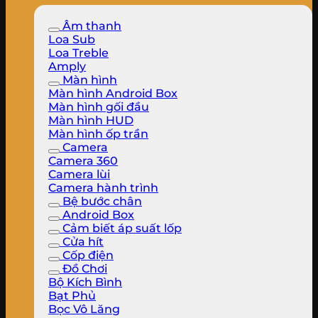
Âm thanh
Loa Sub
Loa Treble
Amply
Màn hình
Màn hình Android Box
Màn hình gối đầu
Màn hình HUD
Màn hình ốp trần
Camera
Camera 360
Camera lùi
Camera hành trình
Bệ bước chân
Android Box
Cảm biết áp suất lốp
Cửa hít
Cốp điện
Đồ Chơi
Bộ Kích Bình
Bạt Phủ
Bọc Vô Lăng