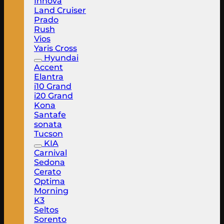
Innova
Land Cruiser
Prado
Rush
Vios
Yaris Cross
Hyundai
Accent
Elantra
i10 Grand
i20 Grand
Kona
Santafe
sonata
Tucson
KIA
Carnival
Sedona
Cerato
Optima
Morning
K3
Seltos
Sorento