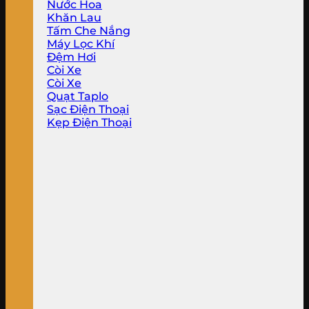
Nước Hoa
Khăn Lau
Tấm Che Nắng
Máy Lọc Khí
Đệm Hơi
Còi Xe
Còi Xe
Quạt Taplo
Sạc Điện Thoại
Kẹp Điện Thoại