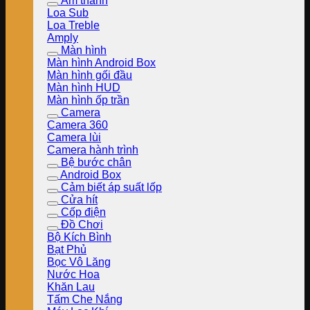
Âm thanh
Loa Sub
Loa Treble
Amply
Màn hình
Màn hình Android Box
Màn hình gối đầu
Màn hình HUD
Màn hình ốp trần
Camera
Camera 360
Camera lùi
Camera hành trình
Bệ bước chân
Android Box
Cảm biết áp suất lốp
Cửa hít
Cốp điện
Đồ Chơi
Bộ Kích Bình
Bạt Phủ
Bọc Vô Lăng
Nước Hoa
Khăn Lau
Tấm Che Nắng