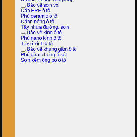
Bảo vệ sơn vỏ
Dán PPF ô tô
Phủ ceramic ô tô
Đánh bóng ô tô
Tẩy nhựa đường, sơn
Bảo vệ kính ô tô
Phủ nano kính ô tô
Tẩy ố kính ô tô
Bảo vệ khung gầm ô tô
Phủ gầm chống rỉ sét
Sơn kẽm ống pô ô tô