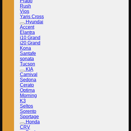
Prado
Rush
Vios
Yaris Cross
Hyundai
Accent
Elantra
i10 Grand
i20 Grand
Kona
Santafe
sonata
Tucson
KIA
Carnival
Sedona
Cerato
Optima
Morning
K3
Seltos
Sorento
Sportage
Honda
CRV