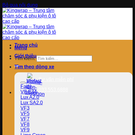
Bỏ qua nội dung
Trang chủ
Menu
Giới thiệu
Tìm kiếm:
Tìm theo dòng xe
Tư vấn miễn phí
Vinfast
Fadil
033.553.6888
VF E34
Lux A2.0
Lux SA2.0
VF3
VF5
VF7
VF8
VF9