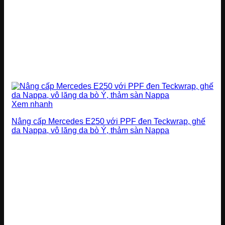
Xem nhanh
Nâng cấp Mercedes E250 với PPF đen Teckwrap, ghế
da Nappa, vô lăng da bò Ý, thảm sàn Nappa