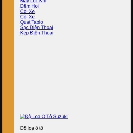
Máy Lọc Khí
Đệm Hơi
Còi Xe
Còi Xe
Quạt Taplo
Sạc Điện Thoại
Kẹp Điện Thoại
Độ loa ô tô