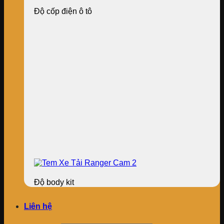
Độ cốp điện ô tô
Độ body kit
Liên hệ