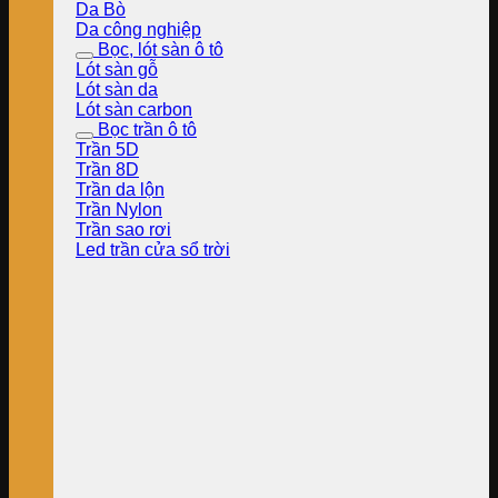
Da Bò
Da công nghiệp
Bọc, lót sàn ô tô
Lót sàn gỗ
Lót sàn da
Lót sàn carbon
Bọc trần ô tô
Trần 5D
Trần 8D
Trần da lộn
Trần Nylon
Trần sao rơi
Led trần cửa sổ trời