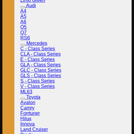
Limo Green
Audi
A4
A5
A6
Q5
Q7
RS6
Mercedes
C - Class Series
CLA - Class Series
E - Class Series
GLA - Class Series
GLC - Class Series
GLS - Class Series
S - Class Series
V - Class Series
ML63
Toyota
Avalon
Camry
Forrtuner
Hilux
Innova
Land Cruiser