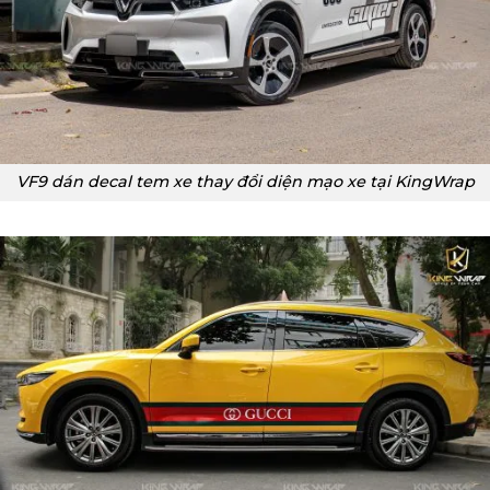
VF9 dán decal tem xe thay đổi diện mạo xe tại KingWrap