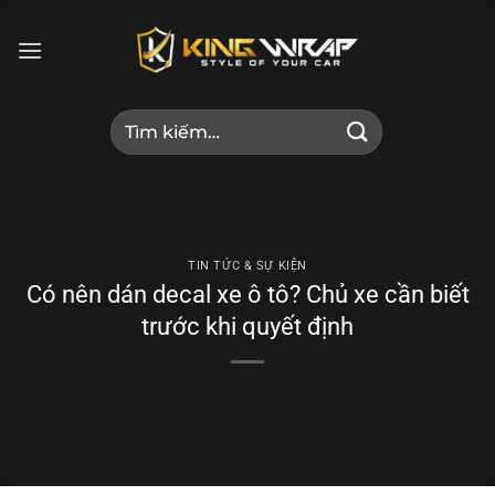
Bỏ
qua
nội
dung
Tìm
kiếm:
TIN TỨC & SỰ KIỆN
Có nên dán decal xe ô tô? Chủ xe cần biết
trước khi quyết định