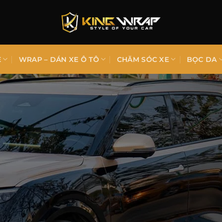
E
WRAP – DÁN XE Ô TÔ
CHĂM SÓC XE
BỌC DA
TIN TỨC & SỰ KIỆN
Dán Decal VF9 – Đổi Màu Đen Vàng