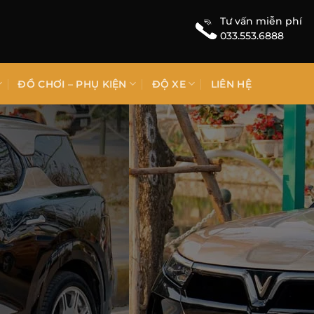
Tư vấn miễn phí
033.553.6888
ĐỒ CHƠI – PHỤ KIỆN
ĐỘ XE
LIÊN HỆ