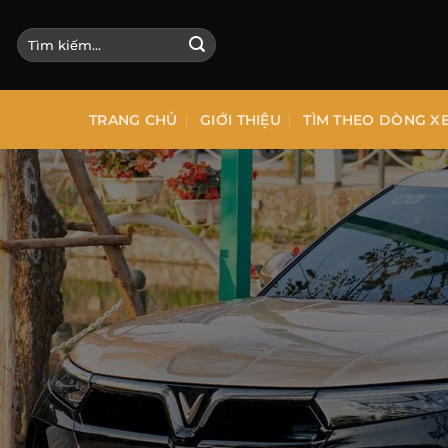
Bỏ
qua
Tìm
kiếm:
nội
dung
TRANG CHỦ
GIỚI THIỆU
TÌM THEO DÒNG X