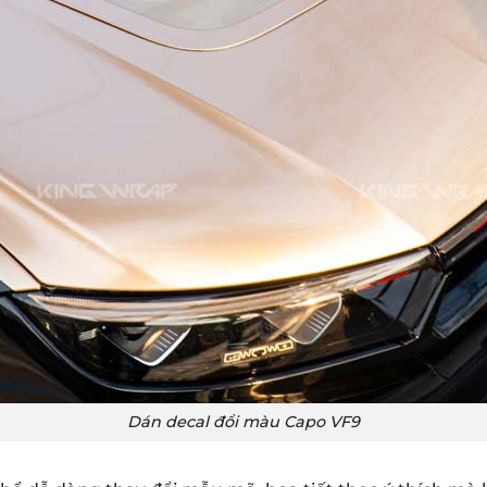
Dán decal đổi màu Capo VF9