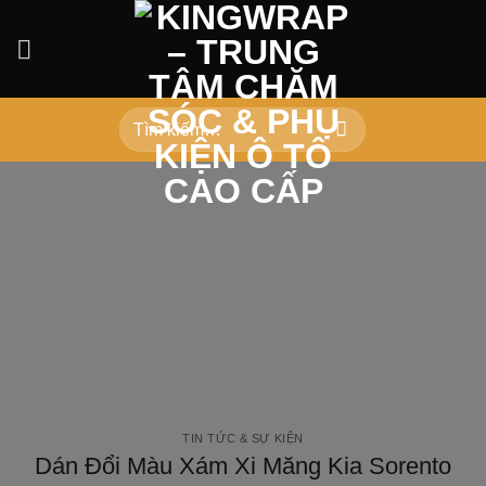
Bỏ
qua
nội
dung
Tìm
kiếm:
TIN TỨC & SỰ KIỆN
Dán Đổi Màu Xám Xi Măng Kia Sorento