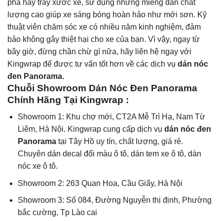
phá hay trầy xước xe, sử dụng những miếng dán chất
lượng cao giúp xe sáng bóng hoàn hảo như mới sơn. Kỹ
thuật viên chăm sóc xe có nhiều năm kinh nghiệm, đảm
bảo không gây thiệt hại cho xe của bạn. Vì vậy, ngay từ
bây giờ, đừng chần chừ gì nữa, hãy liên hệ ngay với
Kingwrap để được tư vấn tốt hơn về các dịch vụ
dán nóc
đen Panorama.
Chuỗi Showroom Dán Nóc Đen Panorama
Chính Hãng Tại Kingwrap :
Showroom 1: Khu chợ mới, CT2A Mễ Trì Hạ, Nam Từ
Liêm, Hà Nội. Kingwrap cung cấp dịch vụ
dán nóc đen
Panorama
tại Tây Hồ uy tín, chất lượng, giá rẻ.
Chuyên
dán decal đổi màu ô tô
, dán tem xe ô tô, dán
nóc xe ô tô.
Showroom 2: 263 Quan Hoa, Cầu Giấy, Hà Nội
Showroom 3: Số 084, Đường Nguyễn thị định, Phường
bắc cường, Tp Lào cai