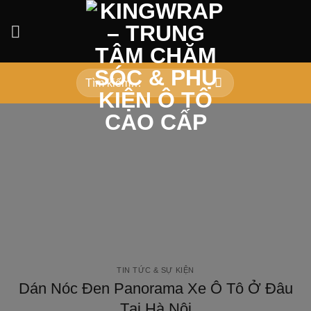
Bỏ
qua
nội
dung
Tìm
kiếm:
TIN TỨC & SỰ KIỆN
Dán Nóc Đen Panorama Xe Ô Tô Ở Đâu
Tại Hà Nội