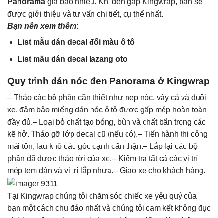
Panorama
giá bao nhiêu. Khi đến gặp Kingwrap, bạn sẽ
được giới thiệu và tư vấn chi tiết, cụ thể nhất.
Bạn nên xem thêm
:
List mẫu dán decal đổi màu ô tô
List mẫu dán decal lazang oto
Quy trình dán nóc đen Panorama ở Kingwrap
– Tháo các bộ phận cần thiết như nẹp nóc, vây cá và
đuôi
xe
, đảm bảo miếng dán nóc ô tô được gấp mép hoàn toàn
đầy đủ.– Loại bỏ chất tạo bóng, bùn và chất bẩn trong các
kẽ hở. Tháo gỡ lớp decal cũ (nếu có).– Tiến hành thi công
mái tôn, lau khô các góc cạnh cẩn thận.– Lắp lại các bộ
phận đã được tháo rời của xe.– Kiểm tra tất cả các vị trí
mép tem dán và vị trí lắp nhựa.– Giao xe cho khách hàng.
Tại Kingwrap chúng tôi chăm sóc chiếc xe yêu quý của
bạn một cách chu đáo nhất và chúng tôi cam kết không đục