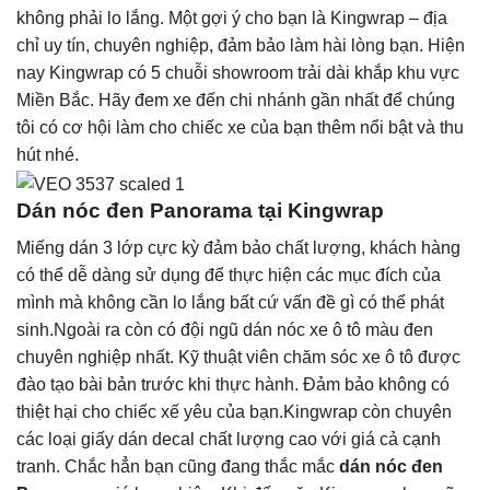
không phải lo lắng. Một gợi ý cho bạn là Kingwrap – địa
chỉ uy tín, chuyên nghiệp, đảm bảo làm hài lòng bạn. Hiện
nay Kingwrap có 5 chuỗi showroom trải dài khắp khu vực
Miền Bắc. Hãy đem xe đến chi nhánh gần nhất để chúng
tôi có cơ hội làm cho chiếc xe của bạn thêm nổi bật và thu
hút nhé.
Dán nóc đen Panorama tại Kingwrap
Miếng dán 3 lớp cực kỳ đảm bảo chất lượng, khách hàng
có thể dễ dàng sử dụng để thực hiện các mục đích của
mình mà không cần lo lắng bất cứ vấn đề gì có thể phát
sinh.Ngoài ra còn có đội ngũ
dán nóc xe
ô tô màu đen
chuyên nghiệp nhất. Kỹ thuật viên chăm sóc xe ô tô được
đào tạo bài bản trước khi thực hành. Đảm bảo không có
thiệt hại cho chiếc xế yêu của bạn.Kingwrap còn chuyên
các loại giấy dán decal chất lượng cao với giá cả cạnh
tranh. Chắc hẳn bạn cũng đang thắc mắc
dán nóc đen