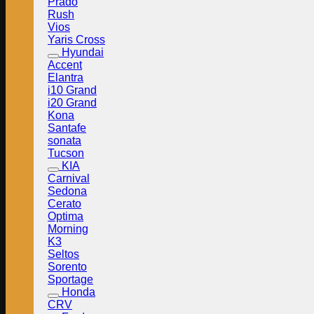
Prado
Rush
Vios
Yaris Cross
Hyundai
Accent
Elantra
i10 Grand
i20 Grand
Kona
Santafe
sonata
Tucson
KIA
Carnival
Sedona
Cerato
Optima
Morning
K3
Seltos
Sorento
Sportage
Honda
CRV