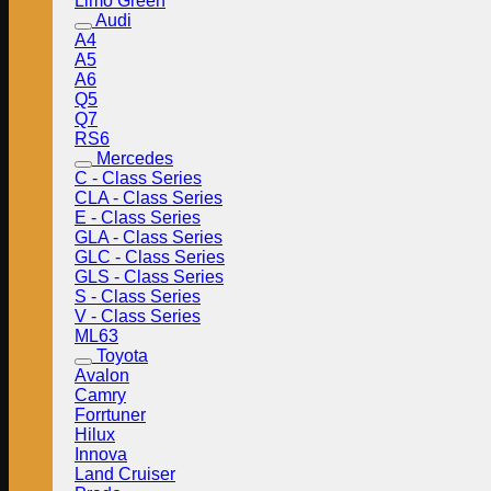
Limo Green
Audi
A4
A5
A6
Q5
Q7
RS6
Mercedes
C - Class Series
CLA - Class Series
E - Class Series
GLA - Class Series
GLC - Class Series
GLS - Class Series
S - Class Series
V - Class Series
ML63
Toyota
Avalon
Camry
Forrtuner
Hilux
Innova
Land Cruiser