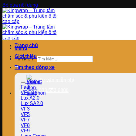
Bỏ qua nội dung
Trang chủ
Menu
Giới thiệu
Tìm kiếm:
Tìm theo dòng xe
Tư vấn miễn phí
Vinfast
Fadil
033.553.6888
VF E34
Lux A2.0
Lux SA2.0
VF3
VF5
VF7
VF8
VF9