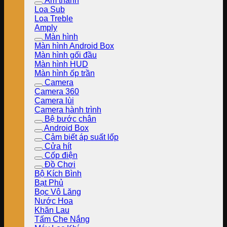
Âm thanh
Loa Sub
Loa Treble
Amply
Màn hình
Màn hình Android Box
Màn hình gối đầu
Màn hình HUD
Màn hình ốp trần
Camera
Camera 360
Camera lùi
Camera hành trình
Bệ bước chân
Android Box
Cảm biết áp suất lốp
Cửa hít
Cốp điện
Đồ Chơi
Bộ Kích Bình
Bạt Phủ
Bọc Vô Lăng
Nước Hoa
Khăn Lau
Tấm Che Nắng