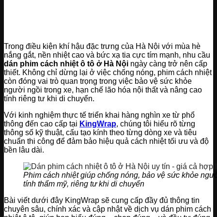
Trong điều kiện khí hậu đặc trưng của Hà Nội với mùa hè
nắng gắt, nền nhiệt cao và bức xạ tia cực tím mạnh, nhu cầu
dán phim cách nhiệt ô tô ở Hà Nội
ngày càng trở nên cấp
thiết. Không chỉ dừng lại ở việc chống nóng, phim cách nhiệt
còn đóng vai trò quan trọng trong việc bảo vệ sức khỏe
người ngồi trong xe, hạn chế lão hóa nội thất và nâng cao
tính riêng tư khi di chuyển.
Với kinh nghiệm thực tế triển khai hàng nghìn xe từ phổ
thông đến cao cấp tại
KingWrap
, chúng tôi hiểu rõ từng
thông số kỹ thuật, cấu tạo kính theo từng dòng xe và tiêu
chuẩn thi công để đảm bảo hiệu quả cách nhiệt tối ưu và độ
bền lâu dài.
Phim cách nhiệt giúp chống nóng, bảo vệ sức khỏe người
tính thẩm mỹ, riêng tư khi di chuyển
Bài viết dưới đây KingWrap sẽ cung cấp đầy đủ thông tin
chuyên sâu, chính xác và cập nhật về dịch vụ dán phim cách