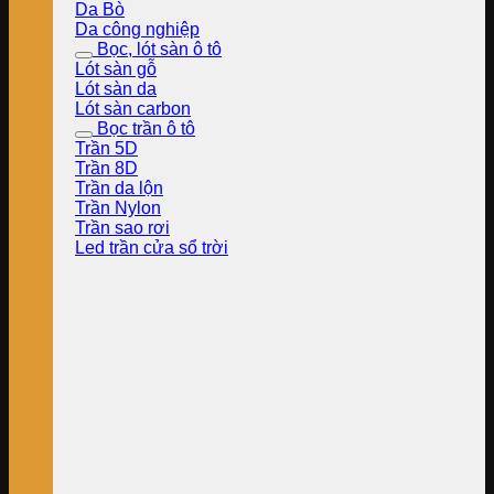
Da Bò
Da công nghiệp
Bọc, lót sàn ô tô
Lót sàn gỗ
Lót sàn da
Lót sàn carbon
Bọc trần ô tô
Trần 5D
Trần 8D
Trần da lộn
Trần Nylon
Trần sao rơi
Led trần cửa sổ trời