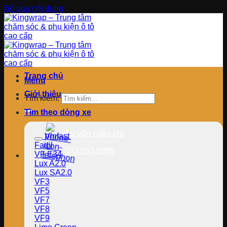
Bỏ qua nội dung
Trang chủ
Menu
Giới thiệu
Tìm kiếm:
Tìm theo dòng xe
Tư vấn miễn phí
Vinfast
Fadil
033.553.6888
VF E34
Lux A2.0
Lux SA2.0
VF3
VF5
VF7
VF8
VF9