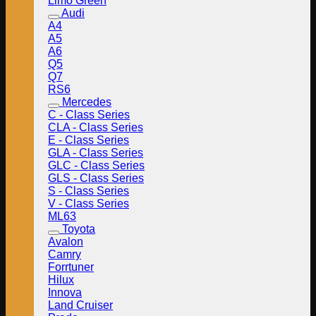
Limo Green
Audi
A4
A5
A6
Q5
Q7
RS6
Mercedes
C - Class Series
CLA - Class Series
E - Class Series
GLA - Class Series
GLC - Class Series
GLS - Class Series
S - Class Series
V - Class Series
ML63
Toyota
Avalon
Camry
Forrtuner
Hilux
Innova
Land Cruiser