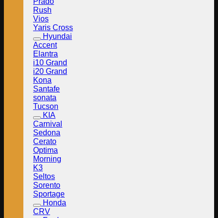
Prado
Rush
Vios
Yaris Cross
Hyundai
Accent
Elantra
i10 Grand
i20 Grand
Kona
Santafe
sonata
Tucson
KIA
Carnival
Sedona
Cerato
Optima
Morning
K3
Seltos
Sorento
Sportage
Honda
CRV