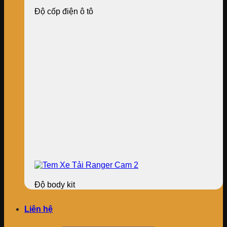
Độ cốp điện ô tô
Độ body kit
Liên hệ