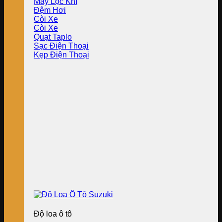
Máy Lọc Khí
Đệm Hơi
Còi Xe
Còi Xe
Quạt Taplo
Sạc Điện Thoại
Kẹp Điện Thoại
Độ loa ô tô