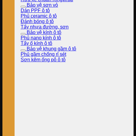
Bảo vệ sơn vỏ
Dán PPF ô tô
Phủ ceramic ô tô
Đánh bóng ô tô
Tẩy nhựa đường, sơn
Bảo vệ kính ô tô
Phủ nano kính ô tô
Tẩy ố kính ô tô
Bảo vệ khung gầm ô tô
Phủ gầm chống rỉ sét
Sơn kẽm ống pô ô tô