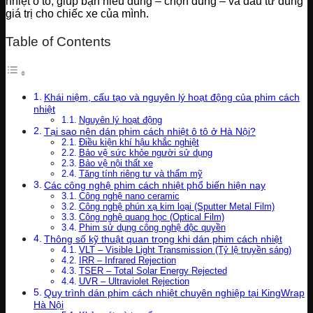
nhiệt ô tô, giúp bạn hiểu đúng – chọn đúng – và đầu tư đúng
giá trị cho chiếc xe của mình.
Table of Contents
Khái niệm, cấu tạo và nguyên lý hoạt động của phim cách
nhiệt
Nguyên lý hoạt động
Tại sao nên dán phim cách nhiệt ô tô ở Hà Nội?
Điều kiện khí hậu khắc nghiệt
Bảo vệ sức khỏe người sử dụng
Bảo vệ nội thất xe
Tăng tính riêng tư và thẩm mỹ
Các công nghệ phim cách nhiệt phổ biến hiện nay
Công nghệ nano ceramic
Công nghệ phún xạ kim loại (Sputter Metal Film)
Công nghệ quang học (Optical Film)
Phim sử dụng công nghệ độc quyền
Thông số kỹ thuật quan trọng khi dán phim cách nhiệt
VLT – Visible Light Transmission (Tỷ lệ truyền sáng)
IRR – Infrared Rejection
TSER – Total Solar Energy Rejected
UVR – Ultraviolet Rejection
Quy trình dán phim cách nhiệt chuyên nghiệp tại KingWrap
Hà Nội