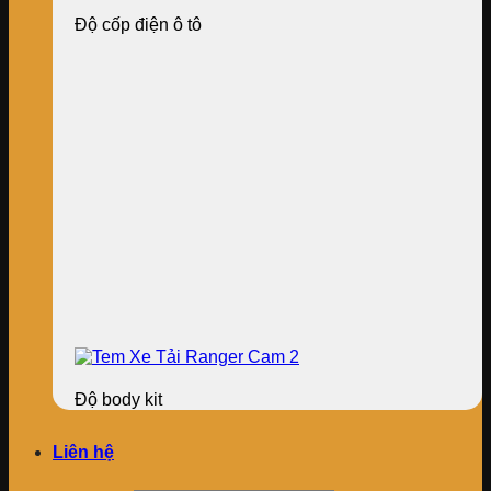
Độ cốp điện ô tô
Độ body kit
Liên hệ