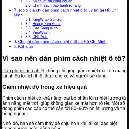
Kỹ thuật thi công chuẩn
Chính sách bảo hành rõ ràng
Top 5 địa chỉ dán phim cách nhiệt ô tô uy tín tại Hồ Chí
Minh
KingWrap Sài Gòn
Hoàng Kim Auto
Cao Sang Auto
VinaWash
DNL Auto
Chi phí dán phim cách nhiệt ô tô tại Hồ Chí Minh
Kết luận
Vì sao nên dán phim cách nhiệt ô tô?
Dán phim cách nhiệt
không chỉ giúp giảm nhiệt mà còn mang
lại nhiều lợi ích thiết thực cho xe và người sử dụng.
Giảm nhiệt độ trong xe hiệu quả
Phim cách nhiệt có khả năng loại bỏ phần lớn nhiệt lượng từ
ánh nắng mặt trời, giúp không gian xe mát hơn rõ rệt. Một số
dòng phim cao cấp có thể cản tới 80–90% nhiệt lượng và tia
hồng ngoại.
Nhờ đó, bạn sẽ cảm thấy dễ chịu hơn khi lái xe, đặc biệt
trong những ngày nắng nóng.