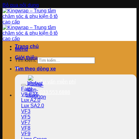
Bỏ qua nội dung
Trang chủ
Menu
Giới thiệu
Tìm kiếm:
Tìm theo dòng xe
Tư vấn miễn phí
Vinfast
Fadil
033.553.6888
VF E34
Lux A2.0
Lux SA2.0
VF3
VF5
VF7
VF8
VF9