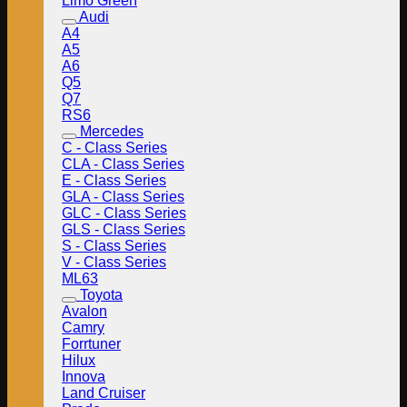
Limo Green
Audi
A4
A5
A6
Q5
Q7
RS6
Mercedes
C - Class Series
CLA - Class Series
E - Class Series
GLA - Class Series
GLC - Class Series
GLS - Class Series
S - Class Series
V - Class Series
ML63
Toyota
Avalon
Camry
Forrtuner
Hilux
Innova
Land Cruiser