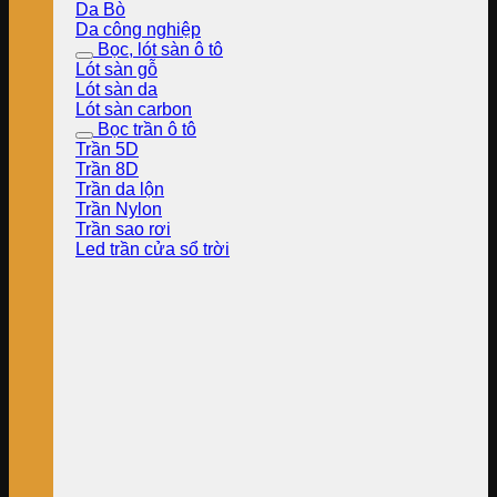
Da Bò
Da công nghiệp
Bọc, lót sàn ô tô
Lót sàn gỗ
Lót sàn da
Lót sàn carbon
Bọc trần ô tô
Trần 5D
Trần 8D
Trần da lộn
Trần Nylon
Trần sao rơi
Led trần cửa sổ trời