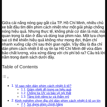
Giữa cái nắng nóng gay gắt của TP. Hồ Chí Minh, nhiều chủ
xe bắt đầu tìm đến phim cách nhiệt như một giải pháp chống
nóng hiệu quả. Nhưng thực tế, không phải cứ dán là mát, mà
quan trọng là dán ở đâu và dùng loại phim nào. Một lựa chọn
sai có thể khiến hiệu quả không như mong đợi, thậm chí
nhanh xuống cấp chỉ sau thời gian ngắn. Vậy đâu là địa chỉ
dán phim cách nhiệt ô tô uy tín tại Hồ Chí Minh để vừa đảm
bảo chất lượng, vừa xứng đáng với chi phí bỏ ra? Câu trả lời
nằm trong danh sách dưới đây.
Table of Contents
Vì sao nên dán phim cách nhiệt ô tô?
Giảm nhiệt độ trong xe hiệu quả
Chống tia UV và bảo vệ nội thất
Tăng tính riêng tư và thẩm mỹ
Kinh nghiệm chọn địa chỉ dán phim cách nhiệt ô tô uy tín
Sử dụng phim chính hãng