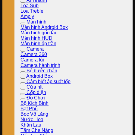
Âm thanh
Loa Sub
Loa Treble
Amply
Màn hình
Màn hình Android Box
Màn hình gối đầu
Màn hình HUD
Màn hình ốp trần
Camera
Camera 360
Camera lùi
Camera hành trình
Bệ bước chân
Android Box
Cảm biết áp suất lốp
Cửa hít
Cốp điện
Đồ Chơi
Bộ Kích Bình
Bạt Phủ
Bọc Vô Lăng
Nước Hoa
Khăn Lau
Tấm Che Nắng