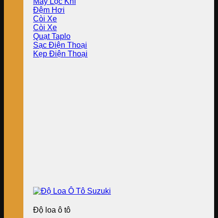
Máy Lọc Khí
Đệm Hơi
Còi Xe
Còi Xe
Quạt Taplo
Sạc Điện Thoại
Kẹp Điện Thoại
Độ loa ô tô