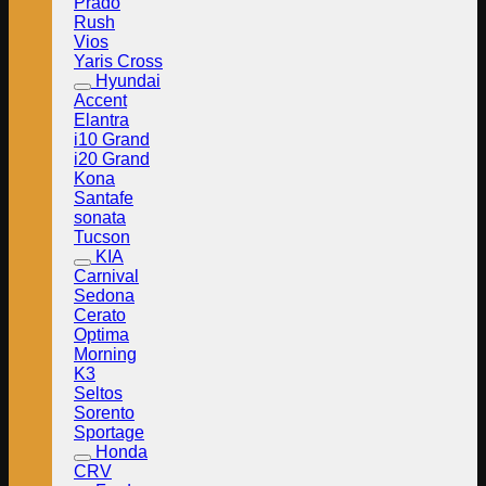
Prado
Rush
Vios
Yaris Cross
Hyundai
Accent
Elantra
i10 Grand
i20 Grand
Kona
Santafe
sonata
Tucson
KIA
Carnival
Sedona
Cerato
Optima
Morning
K3
Seltos
Sorento
Sportage
Honda
CRV