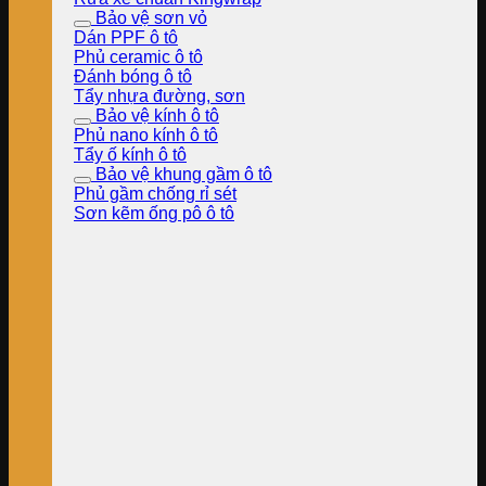
Bảo vệ sơn vỏ
Dán PPF ô tô
Phủ ceramic ô tô
Đánh bóng ô tô
Tẩy nhựa đường, sơn
Bảo vệ kính ô tô
Phủ nano kính ô tô
Tẩy ố kính ô tô
Bảo vệ khung gầm ô tô
Phủ gầm chống rỉ sét
Sơn kẽm ống pô ô tô