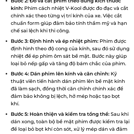
Bước 2: Đo và cắt phim theo đúng kích thước
kính:
Phim cách nhiệt V-Kool được đo đạc và cắt
chính xác theo từng vị trí kính của xe. Việc cắt
chuẩn form giúp đảm bảo tính thẩm mỹ và hạn
chế sai lệch khi thi công.
Bước 3: Định hình và ép nhiệt phim:
Phim được
định hình theo độ cong của kính, sau đó sử dụng
nhiệt để ép phim ôm sát bề mặt. Bước này giúp
loại bỏ nếp gấp và tăng độ bám chắc của phim.
Bước 4: Dán phim lên kính và căn chỉnh:
Kỹ
thuật viên tiến hành dán phim lên bề mặt kính
đã làm sạch, đồng thời căn chỉnh chính xác để
đảm bảo không bị lệch, hở mép hoặc tạo bọt
khí.
Bước 5: Hoàn thiện và kiểm tra tổng thể:
Sau khi
dán xong, toàn bộ bề mặt phim được kiểm tra lại
để loại bỏ bọt khí còn sót, xử lý mép dán và đảm