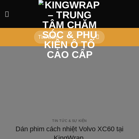
Bỏ
qua
nội
dung
Tìm
kiếm:
TIN TỨC & SỰ KIỆN
Dán phim cách nhiệt Volvo XC60 tại
KingWrap