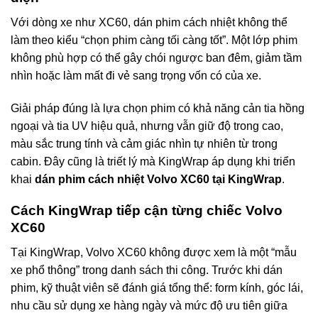
Với dòng xe như XC60, dán phim cách nhiệt không thể
làm theo kiểu “chọn phim càng tối càng tốt”. Một lớp phim
không phù hợp có thể gây chói ngược ban đêm, giảm tầm
nhìn hoặc làm mất đi vẻ sang trọng vốn có của xe.
Giải pháp đúng là lựa chọn phim có khả năng cản tia hồng
ngoại và tia UV hiệu quả, nhưng vẫn giữ độ trong cao,
màu sắc trung tính và cảm giác nhìn tự nhiên từ trong
cabin. Đây cũng là triết lý mà KingWrap áp dụng khi triển
khai
dán phim cách nhiệt Volvo XC60 tại KingWrap
.
Cách KingWrap tiếp cận từng chiếc Volvo
XC60
Tại KingWrap, Volvo XC60 không được xem là một “mẫu
xe phổ thông” trong danh sách thi công. Trước khi dán
phim, kỹ thuật viên sẽ đánh giá tổng thể: form kính, góc lái,
nhu cầu sử dụng xe hàng ngày và mức độ ưu tiên giữa