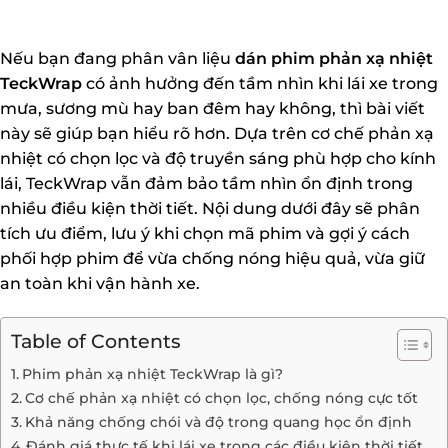
Nếu bạn đang phân vân liệu
dán phim phản xạ nhiệt
TeckWrap
có ảnh hưởng đến tầm nhìn khi lái xe trong
mưa, sương mù hay ban đêm hay không, thì bài viết
này sẽ giúp bạn hiểu rõ hơn. Dựa trên cơ chế phản xạ
nhiệt có chọn lọc và độ truyền sáng phù hợp cho kính
lái, TeckWrap vẫn đảm bảo tầm nhìn ổn định trong
nhiều điều kiện thời tiết. Nội dung dưới đây sẽ phân
tích ưu điểm, lưu ý khi chọn mã phim và gợi ý cách
phối hợp phim để vừa chống nóng hiệu quả, vừa giữ
an toàn khi vận hành xe.
Table of Contents
Phim phản xạ nhiệt TeckWrap là gì?
Cơ chế phản xạ nhiệt có chọn lọc, chống nóng cực tốt
Khả năng chống chói và độ trong quang học ổn định
Đánh giá thực tế khi lái xe trong các điều kiện thời tiết