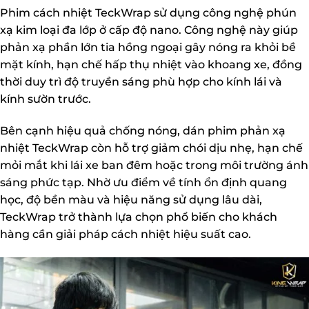
Phim cách nhiệt TeckWrap sử dụng công nghệ phún
xạ kim loại đa lớp ở cấp độ nano. Công nghệ này giúp
phản xạ phần lớn tia hồng ngoại gây nóng ra khỏi bề
mặt kính, hạn chế hấp thụ nhiệt vào khoang xe, đồng
thời duy trì độ truyền sáng phù hợp cho kính lái và
kính sườn trước.
Bên cạnh hiệu quả chống nóng, dán phim phản xạ
nhiệt TeckWrap còn hỗ trợ giảm chói dịu nhẹ, hạn chế
mỏi mắt khi lái xe ban đêm hoặc trong môi trường ánh
sáng phức tạp. Nhờ ưu điểm về tính ổn định quang
học, độ bền màu và hiệu năng sử dụng lâu dài,
TeckWrap trở thành lựa chọn phổ biến cho khách
hàng cần giải pháp cách nhiệt hiệu suất cao.