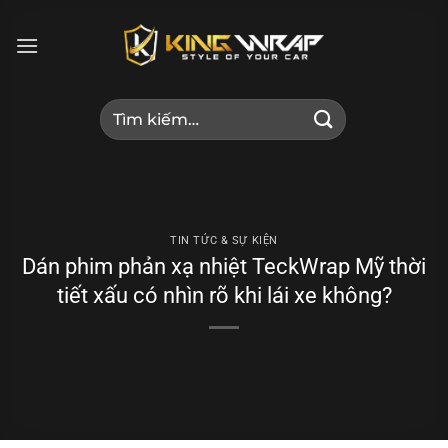
Bỏ
qua
nội
dung
Tìm
kiếm:
TIN TỨC & SỰ KIỆN
Dán phim phản xạ nhiệt TeckWrap Mỹ thời
tiết xấu có nhìn rõ khi lái xe không?