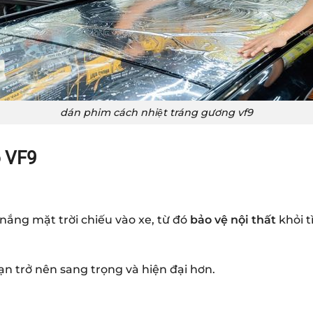
dán phim cách nhiệt tráng gương vf9
o VF9
nắng mặt trời chiếu vào xe, từ đó
bảo vệ nội thất
khỏi t
n trở nên sang trọng và hiện đại hơn.