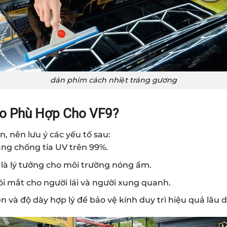
dán phim cách nhiệt tráng gương
̀o Phù Hợp Cho VF9?
, nên lưu ý các yếu tố sau:
ng chống tia UV trên 99%.
 là lý tưởng cho môi trường nóng ẩm.
i mắt cho người lái và người xung quanh.
à độ dày hợp lý để bảo vệ kính duy trì hiệu quả lâu d