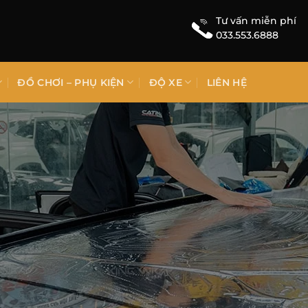
Tư vấn miễn phí
033.553.6888
ĐỒ CHƠI – PHỤ KIỆN
ĐỘ XE
LIÊN HỆ