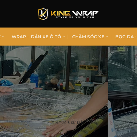
E
WRAP – DÁN XE Ô TÔ
CHĂM SÓC XE
BỌC DA
TIN TỨC & SỰ KIỆN
Dán phim tráng gương VF9