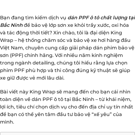
Bạn đang tìm kiếm dịch vụ
dán PPF ô tô chất lượng tại
Bắc Ninh
để bảo vệ lớp sơn xe khỏi trầy xước, oxi hóa
và tác động thời tiết? Xin chào, tôi là đại diện King
Wrap – hệ thống chăm sóc và bảo vệ xe hơi hàng đầu
Việt Nam, chuyên cung cấp giải pháp dán phim bảo vệ
sơn (PPF) chính hãng. Với nhiều năm kinh nghiệm
trong ngành detailing, chúng tôi hiểu rằng lựa chọn
phim PPF phù hợp và thi công đúng kỹ thuật sẽ giúp
xe giữ được vẻ mới lâu dài.
Bài viết này King Wrap sẽ mang đến cho bạn cái nhìn
toàn diện về dán PPF ô tô tại Bắc Ninh – từ khái niệm,
lợi ích, tiêu chí chọn dịch vụ cho đến địa chỉ uy tín nhất
để bạn có thể yên tâm đầu tư bảo vệ “xế yêu” của
mình.