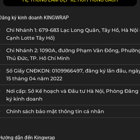
Đăng ký kinh doanh KINGWRAP
Chi Nhánh 1: 679-683 Lạc Long Quân, Tây Hồ, Hà Nội 
Cạnh Lotte Tây Hồ)
Chi Nhánh 2: 1090A, đường Phạm Văn Đồng, Phườn
Thủ Đức, TP. Hồ Chí Minh
Số Giấy CNĐKDN: 0109966497, đăng ký lần đầu, ngà
15 tháng 04 năm 2022
Nơi cấp: Sở Kế hoạch và Đầu tư Hà Nội, Phòng Đăng
ký kinh doanh
Chính sách bảo mật thông tin cá nhân
Hướng dẫn đến Kingwrap