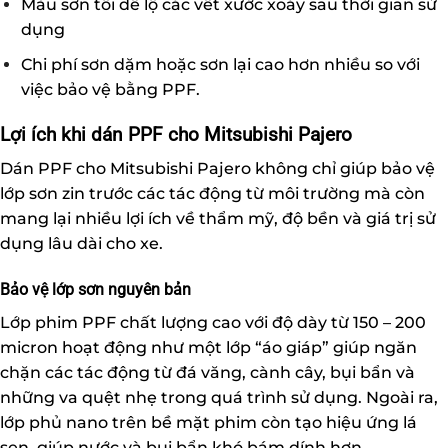
Màu sơn tối dễ lộ các vết xước xoáy sau thời gian sử
dụng
Chi phí sơn dặm hoặc sơn lại cao hơn nhiều so với
việc bảo vệ bằng PPF.
Lợi ích khi dán PPF cho Mitsubishi Pajero
Dán PPF cho Mitsubishi Pajero không chỉ giúp bảo vệ
lớp sơn zin trước các tác động từ môi trường mà còn
mang lại nhiều lợi ích về thẩm mỹ, độ bền và giá trị sử
dụng lâu dài cho xe.
Bảo vệ lớp sơn nguyên bản
Lớp phim PPF chất lượng cao với độ dày từ 150 – 200
micron hoạt động như một lớp “áo giáp” giúp ngăn
chặn các tác động từ đá văng, cành cây, bụi bẩn và
những va quệt nhẹ trong quá trình sử dụng. Ngoài ra,
lớp phủ nano trên bề mặt phim còn tạo hiệu ứng lá
sen, giúp nước và bụi bẩn khó bám dính hơn.