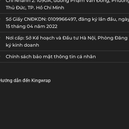
Chi Nhánh 2: 1090A, đường Phạm Văn Đồng, Phườn
Thủ Đức, TP. Hồ Chí Minh
Số Giấy CNĐKDN: 0109966497, đăng ký lần đầu, ngà
15 tháng 04 năm 2022
Nơi cấp: Sở Kế hoạch và Đầu tư Hà Nội, Phòng Đăng
ký kinh doanh
Chính sách bảo mật thông tin cá nhân
Hướng dẫn đến Kingwrap