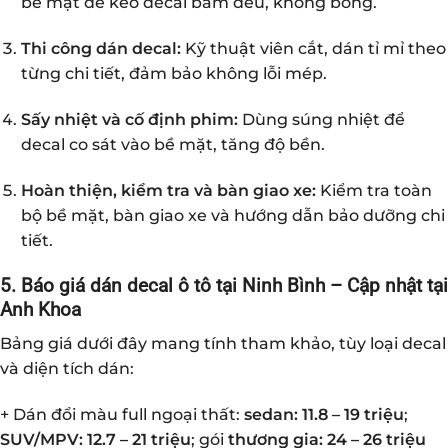
bề mặt để keo decal bám đều, không bong.
Thi công dán decal:
Kỹ thuật viên cắt, dán tỉ mỉ theo
từng chi tiết, đảm bảo không lỗi mép.
Sấy nhiệt và cố định phim:
Dùng súng nhiệt để
decal co sát vào bề mặt, tăng độ bền.
Hoàn thiện, kiểm tra và bàn giao xe:
Kiểm tra toàn
bộ bề mặt, bàn giao xe và hướng dẫn bảo dưỡng chi
tiết.
5. Báo giá dán decal ô tô tại Ninh Bình – Cập nhật tại
Anh Khoa
Bảng giá dưới đây mang tính tham khảo, tùy loại decal
và diện tích dán:
+ Dán đổi màu full ngoại thất:
sedan: 11.8 – 19 triệu
;
SUV/MPV: 12.7 – 21 triệu
; gói
thương gia: 24 – 26 triệu