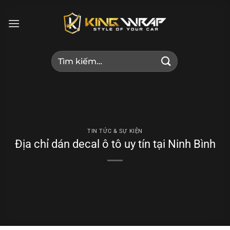
Bỏ
qua
nội
dung
Tìm
kiếm:
TIN TỨC & SỰ KIỆN
Địa chỉ dán decal ô tô uy tín tại Ninh Bình