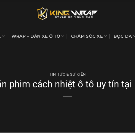
E
WRAP – DÁN XE Ô TÔ
CHĂM SÓC XE
BỌC DA
TIN TỨC & SỰ KIỆN
án phim cách nhiệt ô tô uy tín tại