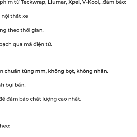
 phim từ
Teckwrap
,
Llumar, Xpel, V-Kool
,..đảm bảo:
 nội thất xe
g theo thời gian.
bạch qua mã điện tử.
án
chuẩn từng mm, không bọt, không nhăn
.
nh bụi bẩn.
 để đảm bảo chất lượng cao nhất.
heo: