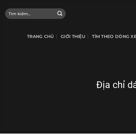
Bỏ
qua
Tìm
kiếm:
nội
dung
TRANG CHỦ
GIỚI THIỆU
TÌM THEO DÒNG X
Địa chỉ d