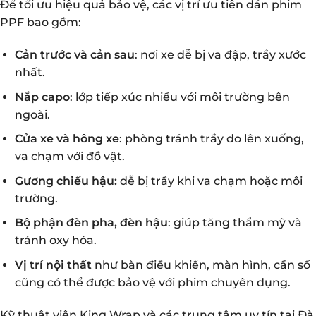
Để tối ưu hiệu quả bảo vệ, các vị trí ưu tiên dán phim
PPF bao gồm:
Cản trước và cản sau
: nơi xe dễ bị va đập, trầy xước
nhất.
Nắp capo
: lớp tiếp xúc nhiều với môi trường bên
ngoài.
Cửa xe và hông xe
: phòng tránh trầy do lên xuống,
va chạm với đồ vật.
Gương chiếu hậu:
dễ bị trầy khi va chạm hoặc môi
trường.
Bộ phận đèn pha, đèn hậu
: giúp tăng thẩm mỹ và
tránh oxy hóa.
Vị trí nội thất
như bàn điều khiển, màn hình, cần số
cũng có thể được bảo vệ với phim chuyên dụng.
Kỹ thuật viên King Wrap và các trung tâm uy tín tại Đà