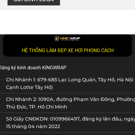
HỆ THỐNG LÀM ĐẸP XE HƠI PHONG CÁCH
Đăng ký kinh doanh KINGWRAP
Chi Nhánh 1: 679-683 Lạc Long Quân, Tây Hồ, Hà Nội 
Cạnh Lotte Tây Hồ)
Chi Nhánh 2: 1090A, đường Phạm Văn Đồng, Phườn
Thủ Đức, TP. Hồ Chí Minh
Số Giấy CNĐKDN: 0109966497, đăng ký lần đầu, ngà
15 tháng 04 năm 2022