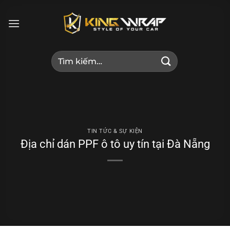
Bỏ
qua
nội
dung
Tìm
kiếm:
TIN TỨC & SỰ KIỆN
Địa chỉ dán PPF ô tô uy tín tại Đà Nẵng