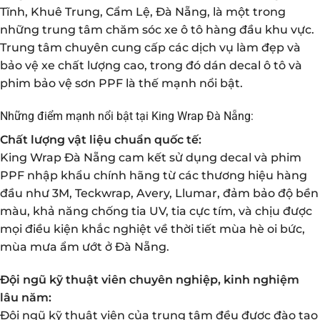
Tĩnh, Khuê Trung, Cẩm Lệ, Đà Nẵng, là một trong
những trung tâm chăm sóc xe ô tô hàng đầu khu vực.
Trung tâm chuyên cung cấp các dịch vụ làm đẹp và
bảo vệ xe chất lượng cao, trong đó dán decal ô tô và
phim bảo vệ sơn PPF là thế mạnh nổi bật.
Những điểm mạnh nổi bật tại King Wrap Đà Nẵng:
Chất lượng vật liệu chuẩn quốc tế:
King Wrap Đà Nẵng cam kết sử dụng decal và phim
PPF nhập khẩu chính hãng từ các thương hiệu hàng
đầu như 3M, Teckwrap, Avery, Llumar, đảm bảo độ bền
màu, khả năng chống tia UV, tia cực tím, và chịu được
mọi điều kiện khắc nghiệt về thời tiết mùa hè oi bức,
mùa mưa ẩm ướt ở Đà Nẵng.
Đội ngũ kỹ thuật viên chuyên nghiệp, kinh nghiệm
lâu năm:
Đội ngũ kỹ thuật viên của trung tâm đều được đào tạo