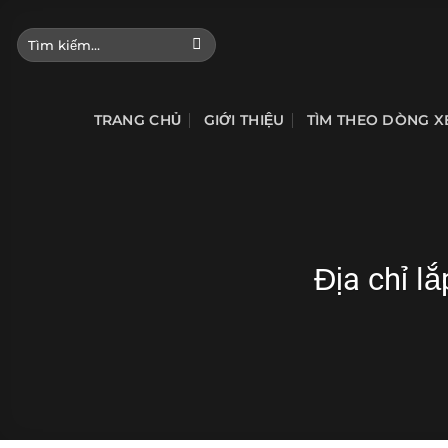
Bỏ
qua
Tìm
kiếm:
nội
dung
TRANG CHỦ
GIỚI THIỆU
TÌM THEO DÒNG X
Địa chỉ l