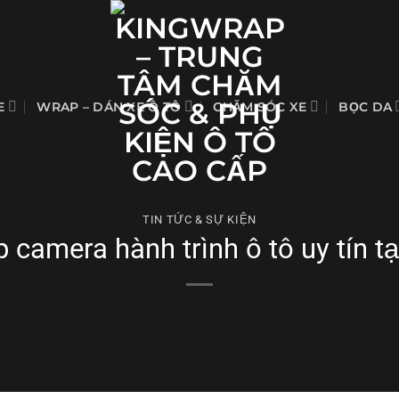
E
WRAP – DÁN XE Ô TÔ
CHĂM SÓC XE
BỌC DA
TIN TỨC & SỰ KIỆN
ắp camera hành trình ô tô uy tín t