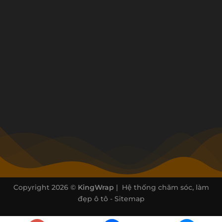
Copyright 2026 ©
KingWrap
| Hệ thống chăm sóc, làm
đẹp ô tô -
Sitemap