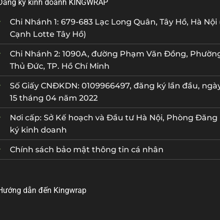
Đăng ký kinh doanh KINGWRAP
Chi Nhánh 1: 679-683 Lạc Long Quân, Tây Hồ, Hà Nội 
Cạnh Lotte Tây Hồ)
Chi Nhánh 2: 1090A, đường Phạm Văn Đồng, Phườn
Thủ Đức, TP. Hồ Chí Minh
Số Giấy CNĐKDN: 0109966497, đăng ký lần đầu, ngà
15 tháng 04 năm 2022
Nơi cấp: Sở Kế hoạch và Đầu tư Hà Nội, Phòng Đăng
ký kinh doanh
Chính sách bảo mật thông tin cá nhân
Hướng dẫn đến Kingwrap