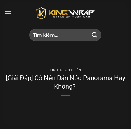
Bỏ
qua
nội
dung
Tìm
kiếm:
TIN TỨC & SỰ KIỆN
[Giải Đáp] Có Nên Dán Nóc Panorama Hay
Không?