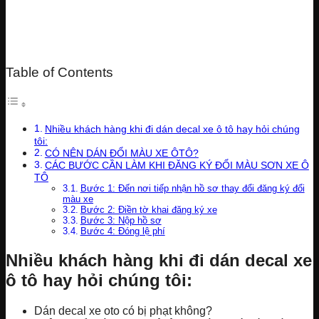
Table of Contents
Nhiều khách hàng khi đi dán decal xe ô tô hay hỏi chúng
tôi:
CÓ NÊN DÁN ĐỔI MÀU XE ÔTÔ?
CÁC BƯỚC CẦN LÀM KHI ĐĂNG KÝ ĐỔI MÀU SƠN XE Ô
TÔ
Bước 1: Đến nơi tiếp nhận hồ sơ thay đổi đăng ký đổi
màu xe
Bước 2: Điền tờ khai đăng ký xe
Bước 3: Nộp hồ sơ
Bước 4: Đóng lệ phí
Nhiều khách hàng khi đi dán decal xe
ô tô hay hỏi chúng tôi:
Dán decal xe oto có bị phạt không?