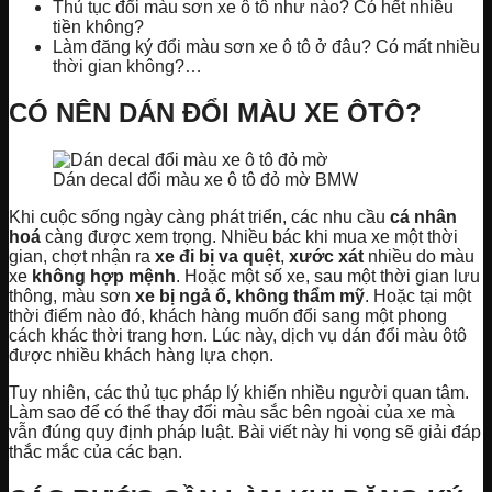
Thủ tục đổi màu sơn xe ô tô như nào? Có hết nhiều
tiền không?
Làm đăng ký đổi màu sơn xe ô tô ở đâu? Có mất nhiều
thời gian không?…
CÓ NÊN DÁN ĐỔI MÀU XE ÔTÔ?
Dán decal đổi màu xe ô tô đỏ mờ BMW
Khi cuộc sống ngày càng phát triển, các nhu cầu
cá nhân
hoá
càng được xem trọng. Nhiều bác khi mua xe một thời
gian, chợt nhận ra
xe đi bị va quệt
,
xước xát
nhiều do màu
xe
không hợp mệnh
. Hoặc một số xe, sau một thời gian lưu
thông, màu sơn
xe bị ngả ố, không thẩm mỹ
. Hoặc tại một
thời điểm nào đó, khách hàng muốn đổi sang một phong
cách khác thời trang hơn. Lúc này, dịch vụ dán đổi màu ôtô
được nhiều khách hàng lựa chọn.
Tuy nhiên, các thủ tục pháp lý khiến nhiều người quan tâm.
Làm sao để có thể thay đổi màu sắc bên ngoài của xe mà
vẫn đúng quy định pháp luật. Bài viết này hi vọng sẽ giải đáp
thắc mắc của các bạn.