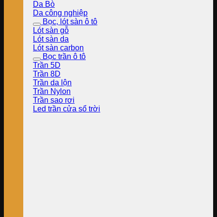
Da Bò
Da công nghiệp
Bọc, lót sàn ô tô
Lót sàn gỗ
Lót sàn da
Lót sàn carbon
Bọc trần ô tô
Trần 5D
Trần 8D
Trần da lộn
Trần Nylon
Trần sao rơi
Led trần cửa sổ trời