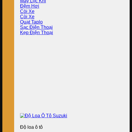
Máy Lọc Khí
Đệm Hơi
Còi Xe
Còi Xe
Quạt Taplo
Sạc Điện Thoại
Kẹp Điện Thoại
Độ loa ô tô