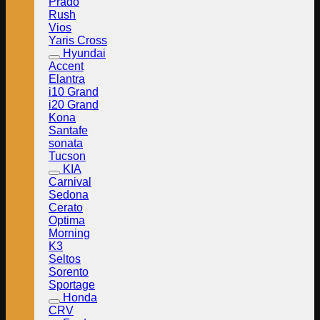
Prado
Rush
Vios
Yaris Cross
Hyundai
Accent
Elantra
i10 Grand
i20 Grand
Kona
Santafe
sonata
Tucson
KIA
Carnival
Sedona
Cerato
Optima
Morning
K3
Seltos
Sorento
Sportage
Honda
CRV