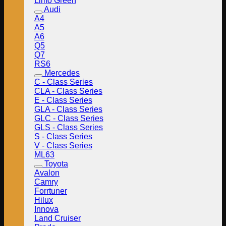
Limo Green
Audi
A4
A5
A6
Q5
Q7
RS6
Mercedes
C - Class Series
CLA - Class Series
E - Class Series
GLA - Class Series
GLC - Class Series
GLS - Class Series
S - Class Series
V - Class Series
ML63
Toyota
Avalon
Camry
Forrtuner
Hilux
Innova
Land Cruiser