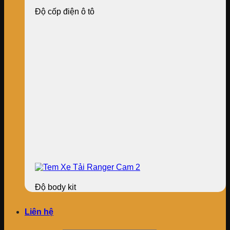
Độ cốp điện ô tô
Độ body kit
Liên hệ