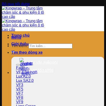
Bỏ qua nội dung
Trang chủ
Menu
Giới thiệu
Tìm kiếm:
Tìm theo dòng xe
Tư vấn miễn phí
Vinfast
Fadil
033.553.6888
VF E34
Lux A2.0
Lux SA2.0
VF3
VF5
VF7
VF8
VF9