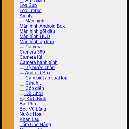
Âm thanh
Loa Sub
Loa Treble
Amply
Màn hình
Màn hình Android Box
Màn hình gối đầu
Màn hình HUD
Màn hình ốp trần
Camera
Camera 360
Camera lùi
Camera hành trình
Bệ bước chân
Android Box
Cảm biết áp suất lốp
Cửa hít
Cốp điện
Đồ Chơi
Bộ Kích Bình
Bạt Phủ
Bọc Vô Lăng
Nước Hoa
Khăn Lau
Tấm Che Nắng