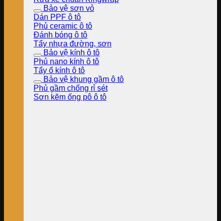
Bảo vệ sơn vỏ
Dán PPF ô tô
Phủ ceramic ô tô
Đánh bóng ô tô
Tẩy nhựa đường, sơn
Bảo vệ kính ô tô
Phủ nano kính ô tô
Tẩy ố kính ô tô
Bảo vệ khung gầm ô tô
Phủ gầm chống rỉ sét
Sơn kẽm ống pô ô tô