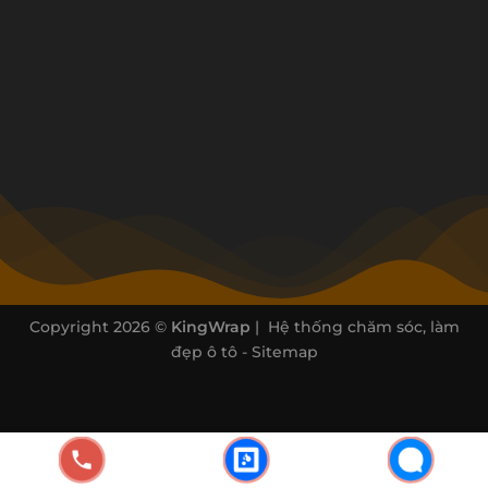
Copyright 2026 ©
KingWrap
| Hệ thống chăm sóc, làm
đẹp ô tô -
Sitemap