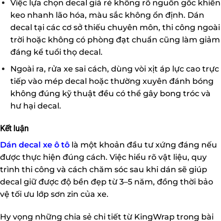
Việc lựa chọn decal giá rẻ không rõ nguồn gốc khiến
keo nhanh lão hóa, màu sắc không ổn định. Dán
decal tại các cơ sở thiếu chuyên môn, thi công ngoài
trời hoặc không có phòng đạt chuẩn cũng làm giảm
đáng kể tuổi thọ decal.
Ngoài ra, rửa xe sai cách, dùng vòi xịt áp lực cao trực
tiếp vào mép decal hoặc thường xuyên đánh bóng
không đúng kỹ thuật đều có thể gây bong tróc và
hư hại decal.
Kết luận
Dán decal xe ô tô
là một khoản đầu tư xứng đáng nếu
được thực hiện đúng cách. Việc hiểu rõ vật liệu, quy
trình thi công và cách chăm sóc sau khi dán sẽ giúp
decal giữ được độ bền đẹp từ 3–5 năm, đồng thời bảo
vệ tối ưu lớp sơn zin của xe.
Hy vọng những chia sẻ chi tiết từ KingWrap trong bài