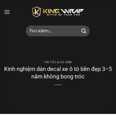
Bỏ
qua
nội
dung
Tìm
kiếm:
TIN TỨC & SỰ KIỆN
Kinh nghiệm dán decal xe ô tô bền đẹp 3–5
năm không bong tróc