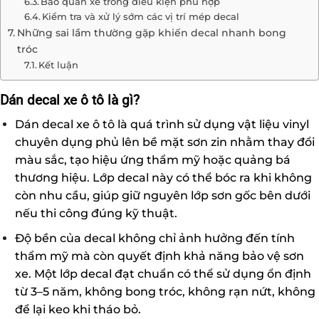
Bảo quản xe trong điều kiện phù hợp
Kiểm tra và xử lý sớm các vị trí mép decal
Những sai lầm thường gặp khiến decal nhanh bong
tróc
Kết luận
Dán decal xe ô tô là gì?
Dán decal xe ô tô là quá trình sử dụng vật liệu vinyl
chuyên dụng phủ lên bề mặt sơn zin nhằm thay đổi
màu sắc, tạo hiệu ứng thẩm mỹ hoặc quảng bá
thương hiệu. Lớp decal này có thể bóc ra khi không
còn nhu cầu, giúp giữ nguyên lớp sơn gốc bên dưới
nếu thi công đúng kỹ thuật.
Độ bền của decal không chỉ ảnh hưởng đến tính
thẩm mỹ mà còn quyết định khả năng bảo vệ sơn
xe. Một lớp decal đạt chuẩn có thể sử dụng ổn định
từ 3–5 năm, không bong tróc, không rạn nứt, không
để lại keo khi tháo bỏ.