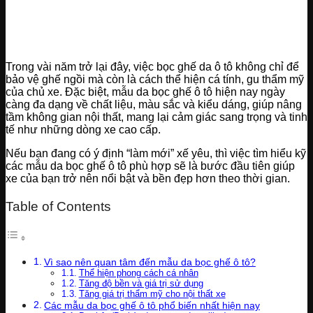
Trong vài năm trở lại đây, việc bọc ghế da ô tô không chỉ để
bảo vệ ghế ngồi mà còn là cách thể hiện cá tính, gu thẩm mỹ
của chủ xe. Đặc biệt, mẫu da bọc ghế ô tô hiện nay ngày
càng đa dạng về chất liệu, màu sắc và kiểu dáng, giúp nâng
tầm không gian nội thất, mang lại cảm giác sang trọng và tinh
tế như những dòng xe cao cấp.
Nếu bạn đang có ý định “làm mới” xế yêu, thì việc tìm hiểu kỹ
các mẫu da bọc ghế ô tô phù hợp sẽ là bước đầu tiên giúp
xe của bạn trở nên nổi bật và bền đẹp hơn theo thời gian.
Table of Contents
Vì sao nên quan tâm đến mẫu da bọc ghế ô tô?
Thể hiện phong cách cá nhân
Tăng độ bền và giá trị sử dụng
Tăng giá trị thẩm mỹ cho nội thất xe
Các mẫu da bọc ghế ô tô phổ biến nhất hiện nay