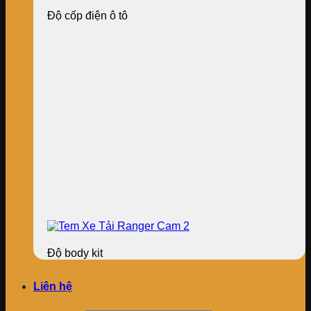
Độ cốp điện ô tô
Độ body kit
Liên hệ