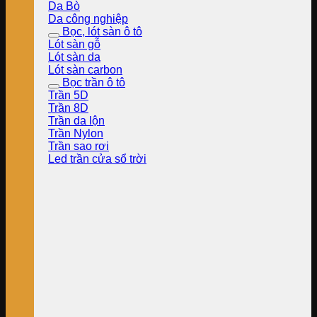
Da Bò
Da công nghiệp
Bọc, lót sàn ô tô
Lót sàn gỗ
Lót sàn da
Lót sàn carbon
Bọc trần ô tô
Trần 5D
Trần 8D
Trần da lộn
Trần Nylon
Trần sao rơi
Led trần cửa sổ trời