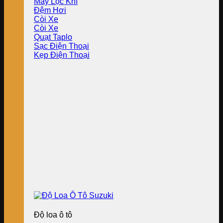
Máy Lọc Khí
Đệm Hơi
Còi Xe
Còi Xe
Quạt Taplo
Sạc Điện Thoại
Kẹp Điện Thoại
Độ loa ô tô