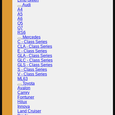
Limo Green
Audi
A4
A5
A6
Q5
Q7
RS6
Mercedes
C - Class Series
CLA - Class Series
E - Class Series
GLA - Class Series
GLC - Class Series
GLS - Class Series
S - Class Series
V - Class Series
ML63
Toyota
Avalon
Camry
Forrtuner
Hilux
Innova
Land Cruiser