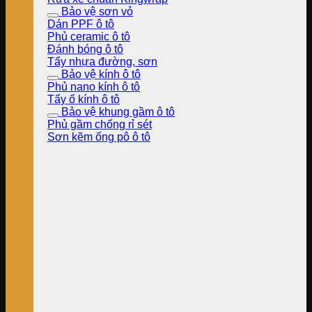
Bảo vệ sơn vỏ
Dán PPF ô tô
Phủ ceramic ô tô
Đánh bóng ô tô
Tẩy nhựa đường, sơn
Bảo vệ kính ô tô
Phủ nano kính ô tô
Tẩy ố kính ô tô
Bảo vệ khung gầm ô tô
Phủ gầm chống rỉ sét
Sơn kẽm ống pô ô tô