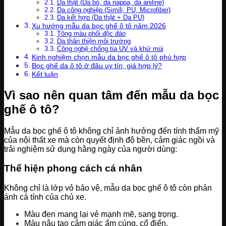
Da thật (Da bò, da nappa, da aniline)
Da công nghiệp (Simili, PU, Microfiber)
Da kết hợp (Da thật + Da PU)
Xu hướng mẫu da bọc ghế ô tô năm 2026
Tông màu phối độc đáo
Da thân thiện môi trường
Công nghệ chống tia UV và khử mùi
Kinh nghiệm chọn mẫu da bọc ghế ô tô phù hợp
Bọc ghế da ô tô ở đâu uy tín, giá hợp lý?
Kết luận
Vì sao nên quan tâm đến mẫu da bọc
ghế ô tô?
Mẫu da bọc ghế ô tô không chỉ ảnh hưởng đến tính thẩm mỹ
của nội thất xe mà còn quyết định độ bền, cảm giác ngồi và
trải nghiệm sử dụng hằng ngày của người dùng:
Thể hiện phong cách cá nhân
Không chỉ là lớp vỏ bảo vệ, mẫu da bọc ghế ô tô còn phản
ánh cá tính của chủ xe.
Màu đen mang lại vẻ mạnh mẽ, sang trọng.
Màu nâu tạo cảm giác ấm cúng, cổ điển.