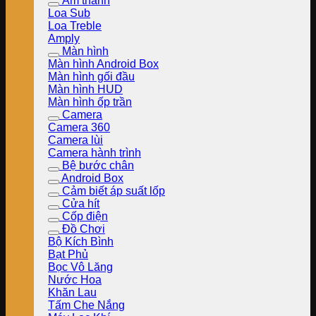
Âm thanh
Loa Sub
Loa Treble
Amply
Màn hình
Màn hình Android Box
Màn hình gối đầu
Màn hình HUD
Màn hình ốp trần
Camera
Camera 360
Camera lùi
Camera hành trình
Bệ bước chân
Android Box
Cảm biết áp suất lốp
Cửa hít
Cốp điện
Đồ Chơi
Bộ Kích Bình
Bạt Phủ
Bọc Vô Lăng
Nước Hoa
Khăn Lau
Tấm Che Nắng