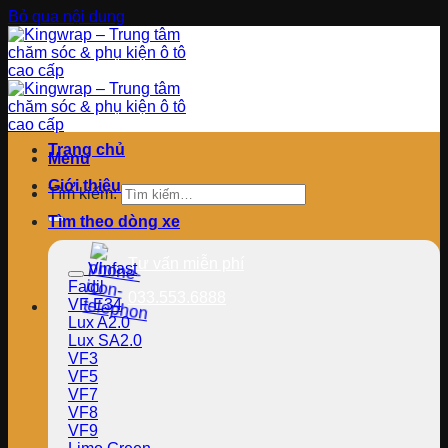
Bỏ qua nội dung
Trang chủ
Menu
Giới thiệu
Tìm kiếm:
Tìm theo dòng xe
Tư vấn miễn phí
Vinfast
Fadil
033.553.6888
VF E34
Lux A2.0
Lux SA2.0
VF3
VF5
VF7
VF8
VF9