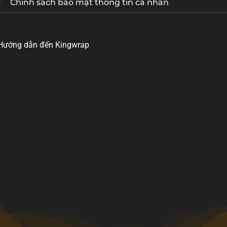
Chính sách bảo mật thông tin cá nhân
Hướng dẫn đến Kingwrap