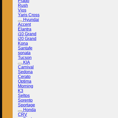
Prado
Rush
Vios
Yaris Cross
Hyundai
Accent
Elantra
i10 Grand
i20 Grand
Kona
Santafe
sonata
Tucson
KIA
Carnival
Sedona
Cerato
Optima
Morning
K3
Seltos
Sorento
Sportage
Honda
CRV