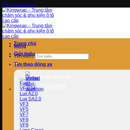
Bỏ qua nội dung
Trang chủ
Menu
Giới thiệu
Tìm kiếm:
Tìm theo dòng xe
Tư vấn miễn phí
Vinfast
Fadil
033.553.6888
VF E34
Lux A2.0
Lux SA2.0
VF3
VF5
VF7
VF8
VF9