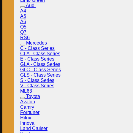
Limo Green
Audi
A4
A5
A6
Q5
Q7
RS6
Mercedes
C - Class Series
CLA - Class Series
E - Class Series
GLA - Class Series
GLC - Class Series
GLS - Class Series
S - Class Series
V - Class Series
ML63
Toyota
Avalon
Camry
Forrtuner
Hilux
Innova
Land Cruiser