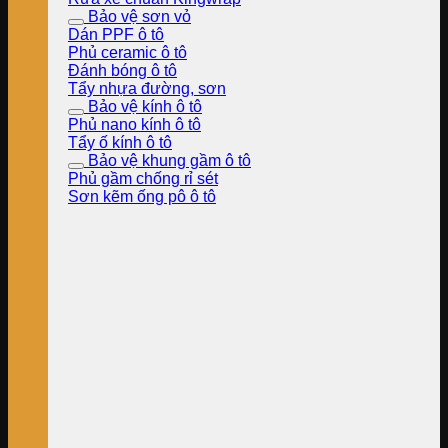
Bảo vệ sơn vỏ
Dán PPF ô tô
Phủ ceramic ô tô
Đánh bóng ô tô
Tẩy nhựa đường, sơn
Bảo vệ kính ô tô
Phủ nano kính ô tô
Tẩy ố kính ô tô
Bảo vệ khung gầm ô tô
Phủ gầm chống rỉ sét
Sơn kẽm ống pô ô tô