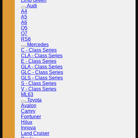
Limo Green
Audi
A4
A5
A6
Q5
Q7
RS6
Mercedes
C - Class Series
CLA - Class Series
E - Class Series
GLA - Class Series
GLC - Class Series
GLS - Class Series
S - Class Series
V - Class Series
ML63
Toyota
Avalon
Camry
Forrtuner
Hilux
Innova
Land Cruiser