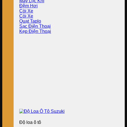
Máy Lọc Khí
Đệm Hơi
Còi Xe
Còi Xe
Quạt Taplo
Sạc Điện Thoại
Kẹp Điện Thoại
Độ loa ô tô