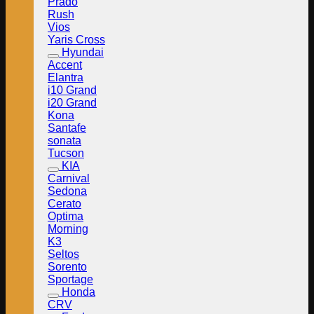
Prado
Rush
Vios
Yaris Cross
Hyundai
Accent
Elantra
i10 Grand
i20 Grand
Kona
Santafe
sonata
Tucson
KIA
Carnival
Sedona
Cerato
Optima
Morning
K3
Seltos
Sorento
Sportage
Honda
CRV