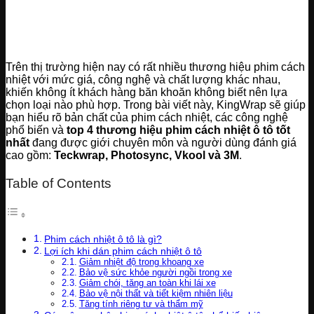
Trên thị trường hiện nay có rất nhiều thương hiệu phim cách
nhiệt với mức giá, công nghệ và chất lượng khác nhau,
khiến không ít khách hàng băn khoăn không biết nên lựa
chọn loại nào phù hợp. Trong bài viết này, KingWrap sẽ giúp
bạn hiểu rõ bản chất của phim cách nhiệt, các công nghệ
phổ biến và
top 4 thương hiệu phim cách nhiệt ô tô tốt
nhất
đang được giới chuyên môn và người dùng đánh giá
cao gồm:
Teckwrap, Photosync, Vkool và 3M
.
Table of Contents
Phim cách nhiệt ô tô là gì?
Lợi ích khi dán phim cách nhiệt ô tô
Giảm nhiệt độ trong khoang xe
Bảo vệ sức khỏe người ngồi trong xe
Giảm chói, tăng an toàn khi lái xe
Bảo vệ nội thất và tiết kiệm nhiên liệu
Tăng tính riêng tư và thẩm mỹ