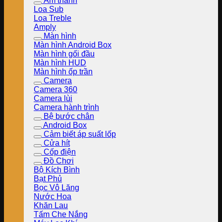
Âm thanh
Loa Sub
Loa Treble
Amply
Màn hình
Màn hình Android Box
Màn hình gối đầu
Màn hình HUD
Màn hình ốp trần
Camera
Camera 360
Camera lùi
Camera hành trình
Bệ bước chân
Android Box
Cảm biết áp suất lốp
Cửa hít
Cốp điện
Đồ Chơi
Bộ Kích Bình
Bạt Phủ
Bọc Vô Lăng
Nước Hoa
Khăn Lau
Tấm Che Nắng