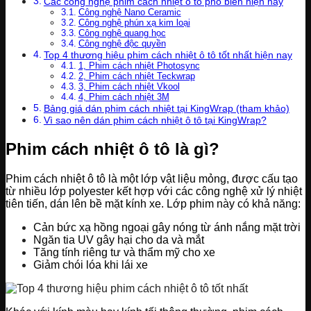
Các công nghệ phim cách nhiệt ô tô phổ biến hiện nay
Công nghệ Nano Ceramic
Công nghệ phún xạ kim loại
Công nghệ quang học
Công nghệ độc quyền
Top 4 thương hiệu phim cách nhiệt ô tô tốt nhất hiện nay
1, Phim cách nhiệt Photosync
2, Phim cách nhiệt Teckwrap
3, Phim cách nhiệt Vkool
4, Phim cách nhiệt 3M
Bảng giá dán phim cách nhiệt tại KingWrap (tham khảo)
Vì sao nên dán phim cách nhiệt ô tô tại KingWrap?
Phim cách nhiệt ô tô là gì?
Phim cách nhiệt ô tô là một lớp vật liệu mỏng, được cấu tạo
từ nhiều lớp polyester kết hợp với các công nghệ xử lý nhiệt
tiên tiến, dán lên bề mặt kính xe. Lớp phim này có khả năng:
Cản bức xạ hồng ngoại gây nóng từ ánh nắng mặt trời
Ngăn tia UV gây hại cho da và mắt
Tăng tính riêng tư và thẩm mỹ cho xe
Giảm chói lóa khi lái xe