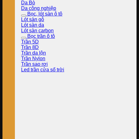
Da Bò
Da công nghiệp
Bọc, lót sàn ô tô
Lót sàn gỗ
Lót sàn da
Lót sàn carbon
Bọc trần ô tô
Trần 5D
Trần 8D
Trần da lộn
Trần Nylon
Trần sao rơi
Led trần cửa sổ trời