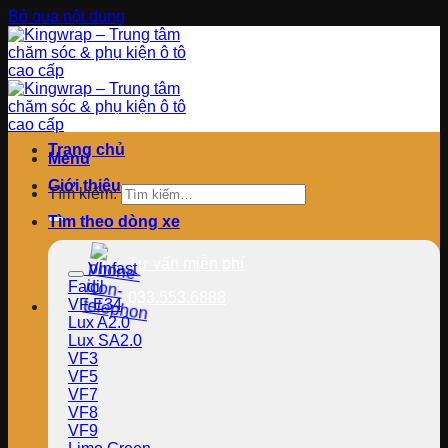
Bỏ qua nội dung
Trang chủ
Menu
Giới thiệu
Tìm kiếm:
Tìm theo dòng xe
Tư vấn miễn phí
Vinfast
Fadil
033.553.6888
VF E34
Lux A2.0
Lux SA2.0
VF3
VF5
VF7
VF8
VF9