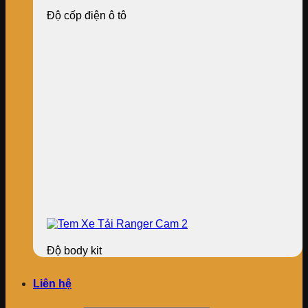
Độ cốp điện ô tô
Độ body kit
Liên hệ