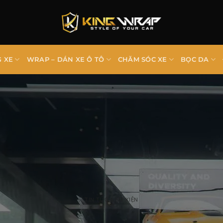
G XE
WRAP – DÁN XE Ô TÔ
CHĂM SÓC XE
BỌC DA
TIN TỨC & SỰ KIỆN
ương hiệu PPF uy tín được tin dùng Ở