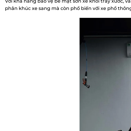
Với khả năng bảo vệ bề mặt sơn xe khỏi trầy xước, v
phân khúc xe sang mà còn phổ biến với xe phổ thông 