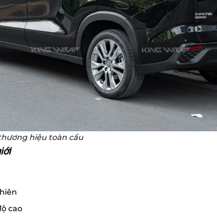
thương hiệu toàn cầu
iới
nhiên
độ cao