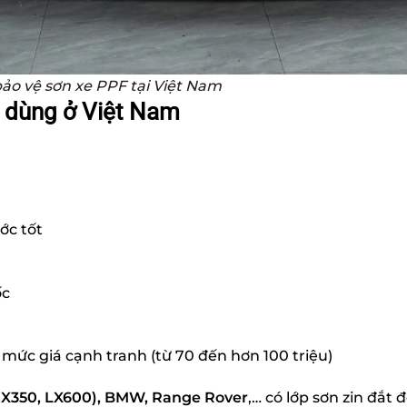
o vệ sơn xe PPF tại Việt Nam
n dùng ở Việt Nam
ớc tốt
ốc
mức giá cạnh tranh (từ 70 đến hơn 100 triệu)
RX350, LX600), BMW, Range Rover
,… có lớp sơn zin đắt đ