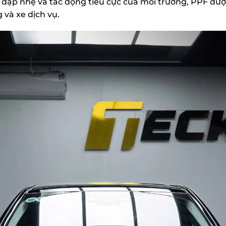
a đập nhẹ và tác động tiêu cực của môi trường, PPF đư
và xe dịch vụ.