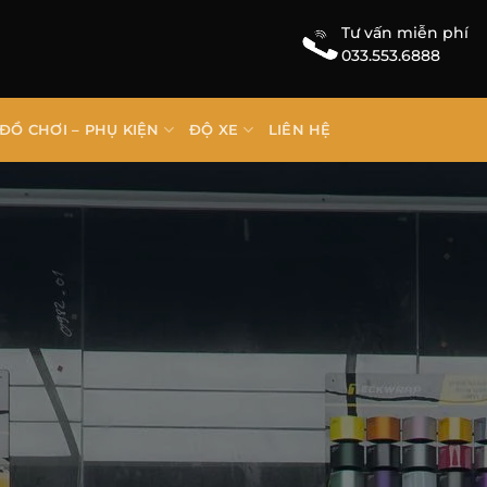
Tư vấn miễn phí
033.553.6888
ĐỒ CHƠI – PHỤ KIỆN
ĐỘ XE
LIÊN HỆ
 Việt Nam