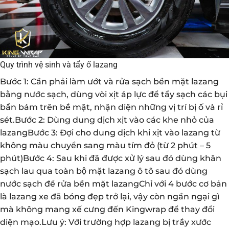
Quy trình vệ sinh và tẩy ố lazang
Bước 1: Cần phải làm ướt và rửa sạch bền mặt lazang
bằng nước sạch, dùng vòi xịt áp lực để tẩy sạch các bụi
bẩn bám trên bề mặt, nhận diện những vị trí bị ố và rỉ
sét.Bước 2: Dùng dung dịch xịt vào các khe nhỏ của
lazangBước 3: Đợi cho dung dịch khi xịt vào lazang từ
không màu chuyển sang màu tím đỏ (từ 2 phút – 5
phút)Bước 4: Sau khi đã được xử lý sau đó dùng khăn
sạch lau qua toàn bộ mặt lazang ô tô sau đó dùng
nước sạch để rửa bền mặt lazangChỉ với 4 bước cơ bản
là lazang xe đã bóng đẹp trở lại, vậy còn ngần ngại gì
mà không mang xế cưng đến Kingwrap để thay đổi
diện mạo.Lưu ý: Với trường hợp lazang bị trầy xước