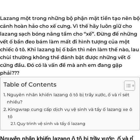
Lazang một trong những bộ phận mặt tiền tạo nên bộ
cánh hoàn hảo cho xế cưng. Vì thế hãy luôn giữ cho
lazang sạch bóng nâng tầm cho “xế”. Đừng để những
vết ố bẩn đeo bám làm mất đi hình tượng của một
chiếc ô tô. Khi lazang bị ố bẩn thì nên làm thế nào, lau
chùi thường không thể đánh bật được những vết ố
cứng đầu. Đó có là vấn đề mà anh em đang gặp
phải???
Table of Contents
Nguyên nhân khiến lazang ô tô bị trầy xước, ố và rỉ sét
nhiều?
Kingwrap cung cấp dịch vụ vệ sinh và tẩy ố lazang xe ô
tô
Quy trình vệ sinh và tẩy ố lazang
Nguyên nhân khiến lazang ô tô bị trầy xước, ố và rỉ