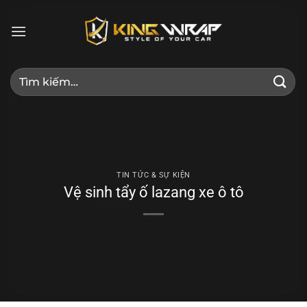
Bỏ
qua
nội
dung
Tìm
kiếm:
TIN TỨC & SỰ KIỆN
Vệ sinh tẩy ố lazang xe ô tô