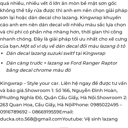
quá nhiều, nhiều vết ố lớn ăn mòn bề mặt sơn gốc
không thể tẩy rửa được thì anh em nên chọn giải pháp
sơn lại hoặc dán decal cho lazang. Kingwrap khuyến
cáo anh em nên dán decal với nhiều màu sắc lựa chọn
và chi phí có phần nhẹ nhàng hơn, thời gian thi công
nhanh chóng. Đây là giải pháp tối ưu nhất cho xế cưng
của bạn.
Một số ví dụ về dán decal đổi màu lazang ô tô
Dán decal lazang suzuki switf tại Kingwrap
Dán càng trước + lazang xe Ford Ranger Raptor
bằng decal chrome màu đỏ
Kingwrap – Style your car. Liên hệ ngay để được tư vấn
và báo giá.Showroom 1: Số 166, Nguyễn Đình Hoàn,
Phường Nghĩa Đô, Quận Cầu Giấy, Hà Nội.Showroom 2:
263 Quan Hoa, Cầu Giấy, Hà NộiPhone: 0985022495 –
0916789692 – 0866919559Email:
ducka.oto.568@gmail.comYoutube:
Vệ sinh lazang