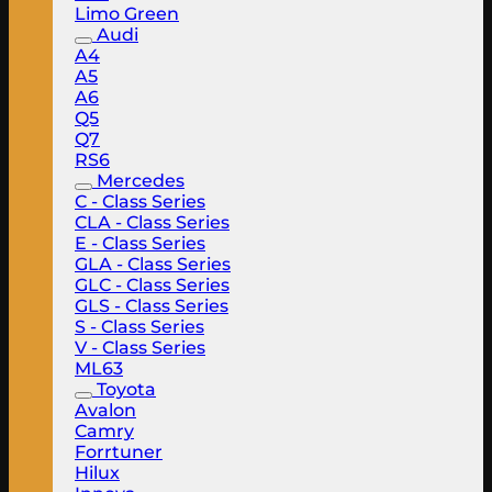
Limo Green
Audi
A4
A5
A6
Q5
Q7
RS6
Mercedes
C - Class Series
CLA - Class Series
E - Class Series
GLA - Class Series
GLC - Class Series
GLS - Class Series
S - Class Series
V - Class Series
ML63
Toyota
Avalon
Camry
Forrtuner
Hilux