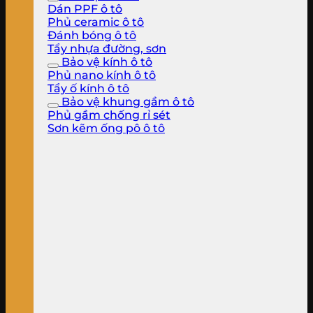
Dán PPF ô tô
Phủ ceramic ô tô
Đánh bóng ô tô
Tẩy nhựa đường, sơn
Bảo vệ kính ô tô
Phủ nano kính ô tô
Tẩy ố kính ô tô
Bảo vệ khung gầm ô tô
Phủ gầm chống rỉ sét
Sơn kẽm ống pô ô tô