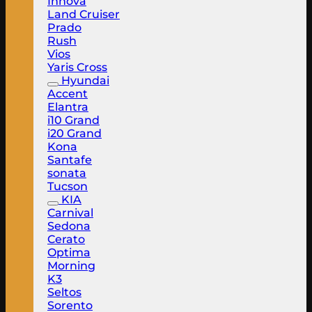
Innova
Land Cruiser
Prado
Rush
Vios
Yaris Cross
Hyundai
Accent
Elantra
i10 Grand
i20 Grand
Kona
Santafe
sonata
Tucson
KIA
Carnival
Sedona
Cerato
Optima
Morning
K3
Seltos
Sorento