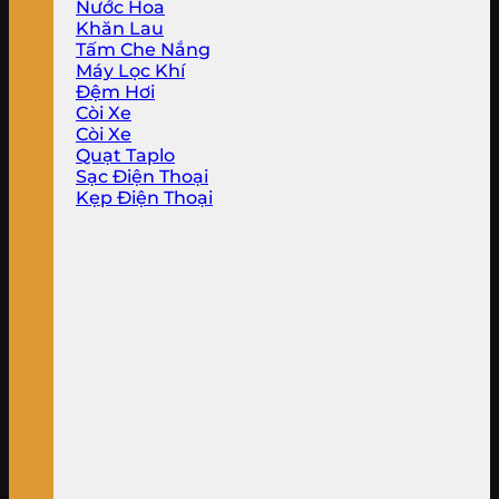
Nước Hoa
Khăn Lau
Tấm Che Nắng
Máy Lọc Khí
Đệm Hơi
Còi Xe
Còi Xe
Quạt Taplo
Sạc Điện Thoại
Kẹp Điện Thoại