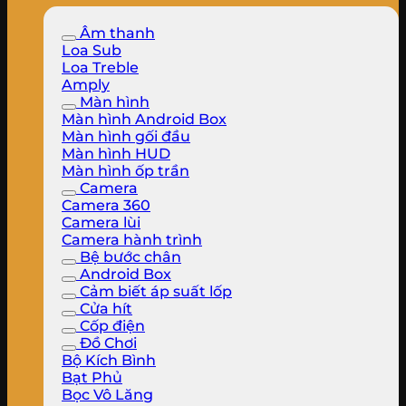
Âm thanh
Loa Sub
Loa Treble
Amply
Màn hình
Màn hình Android Box
Màn hình gối đầu
Màn hình HUD
Màn hình ốp trần
Camera
Camera 360
Camera lùi
Camera hành trình
Bệ bước chân
Android Box
Cảm biết áp suất lốp
Cửa hít
Cốp điện
Đồ Chơi
Bộ Kích Bình
Bạt Phủ
Bọc Vô Lăng