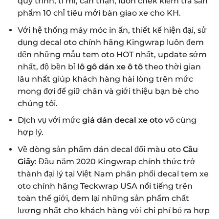
quy trình, tỉ mỉ, cẩn thận, luôn chek kiểm tra sản
phẩm 10 chỉ tiêu mới bàn giao xe cho KH.
Với hệ thống máy móc in ấn, thiết kế hiện đại, sử
dụng decal oto chính hãng Kingwrap luôn đem
đến những mẫu tem oto HOT nhất, update sớm
nhất, độ bền bỉ
lô gô dán xe ô tô
theo thời gian
lâu nhất giúp khách hàng hài lòng trên mức
mong đợi để giữ chân và giới thiệu bạn bè cho
chúng tôi.
Dịch vụ với mức
giá dán decal xe oto
vô cùng
hợp lý.
Về dòng sản phẩm dán decal đổi màu oto
Cầu
Giấy
: Đầu năm 2020 Kingwrap chính thức trở
thành đại lý tại Việt Nam phân phối decal tem xe
oto chính hãng Teckwrap USA nổi tiếng trên
toàn thế giới, đem lại những sản phẩm chất
lượng nhất cho khách hàng với chi phí bỏ ra hợp