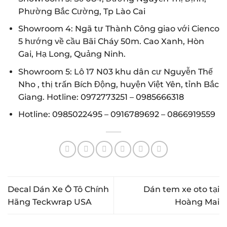
Phường Bắc Cường, Tp Lào Cai
Showroom 4: Ngã tư Thành Công giao với Cienco
5 hướng về cầu Bãi Cháy 50m. Cao Xanh, Hòn
Gai, Hạ Long, Quảng Ninh.
Showroom 5: Lô 17 N03 khu dân cư Nguyễn Thế
Nho , thị trấn Bích Động, huyện Việt Yên, tỉnh Bắc
Giang. Hotline:
0972773251
–
0985666318
Hotline:
0985022495
–
0916789692
–
0866919559
Decal Dán Xe Ô Tô Chính
Dán tem xe oto tại
Hãng Teckwrap USA
Hoàng Mai