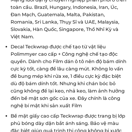
toàn cầu. Brazil, Hungary, Indonesia, Iran, Úc,
Đan Mạch, Guatemala, Malta, Pakistan,
Romania, Sri Lanka, Thụy Sĩ và UAE, Malaysia,
Slovakia, Hàn Quốc, Singapore, Thổ Nhĩ Kỳ và
Việt Nam.
Decal Teckwrap được chế tạo từ vật liệu
Polimmyer cao cấp + Công nghệ chế tạo độc
quyền. Dành cho Film dán ô tô nên độ bám dính
cực kỳ tốt, càng để lâu càng mút. Không lo vấn
đề bung mép khi rửa xe, 1 điều cực kỳ đặc biệt
dù độ bám dính tốt. Nhưng khi chán bóc bỏ
cũng không để lại keo, nhả keo, làm ảnh hưởng
đến bề mặt sơn gốc của xe. Đây chính là công
nghệ bí mật khi sản xuất Film
Bề mặt giấy cao cấp Teckwrap được trang bị lớp
phủ bóng dày dặn bắt ánh sáng. Bảo vệ màu
đặc biệt giúp quá trình thi công không bị xước