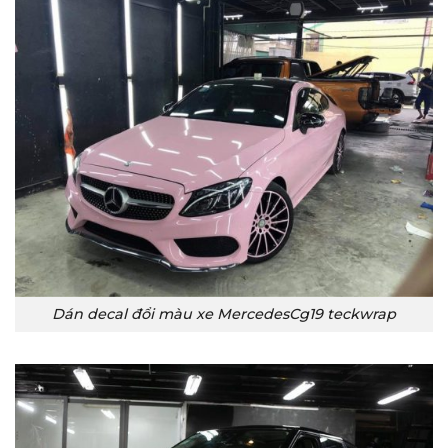
Dán decal đổi màu xe MercedesCg19 teckwrap