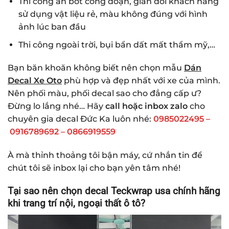
Thi công ăn bớt công đoạn, gian dối khách hàng
sử dụng vật liệu rẻ, màu không đúng với hình
ảnh lúc ban đầu
Thi công ngoài trời, bụi bẩn dất mất thẩm mỹ,…
Bạn băn khoăn không biết nên chọn mẫu
Dán
Decal Xe Oto
phù hợp và đẹp nhất với xe của mình.
Nên phối màu, phối decal sao cho đẳng cấp ư?
Đừng lo lắng nhé… Hãy
call hoặc inbox zalo
cho
chuyên gia decal Đức Ka luôn nhé:
0985022495
–
0916789692
–
0866919559
À mà thỉnh thoảng tôi bận máy, cứ nhắn tin để
chút tôi sẽ inbox lại cho bạn yên tâm nhé!
Tại sao nên chọn decal Teckwrap usa chính hãng
khi trang trí nội, ngoại thất ô tô?