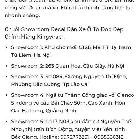
công sức đi lại quá xa, khâu bảo hành cũng tiện lợi,
nhanh chóng.
Chuỗi Showroom Decal Dán Xe Ô Tô Độc Đẹp
Chính Hãng Kingwrap :
Showroom 1: Khu chợ mới, CT2B Mễ Trì Hạ, Nam
Từ Liêm, Hà Nội
Showroom 2: 263 Quan Hoa, Cầu Giấy, Hà Nội
Showroom 3: Số 084, Đường Nguyễn Thị Định,
Phường Bắc Cường, Tp Lào Cai
Showroom 4: Ngã tư Thành Công giao với Cienco
5 hướng về cầu Bãi Cháy 50m. Cao Xanh, Hòn
Gai, Hạ Long, Quảng Ninh.
Showroom 5: Lô 17 N03 khu dân cư Nguyễn Thế
Nho , thị trấn Bích Động, huyện Việt Yên, tỉnh
Bắc Giang. Hotline:
0972773251
–
0985666318