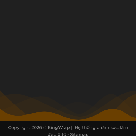
Copyright 2026 ©
KingWrap
| Hệ thống chăm sóc, làm
đẹp ô tô -
Sitemap