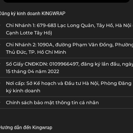
Đăng ký kinh doanh KINGWRAP
Chi Nhánh 1: 679-683 Lạc Long Quân, Tây Hồ, Hà Nội 
Cạnh Lotte Tây Hồ)
Chi Nhánh 2: 1090A, đường Phạm Văn Đồng, Phườn
Thủ Đức, TP. Hồ Chí Minh
Số Giấy CNĐKDN: 0109966497, đăng ký lần đầu, ngà
15 tháng 04 năm 2022
Nơi cấp: Sở Kế hoạch và Đầu tư Hà Nội, Phòng Đăng
ký kinh doanh
Chính sách bảo mật thông tin cá nhân
Hướng dẫn đến Kingwrap