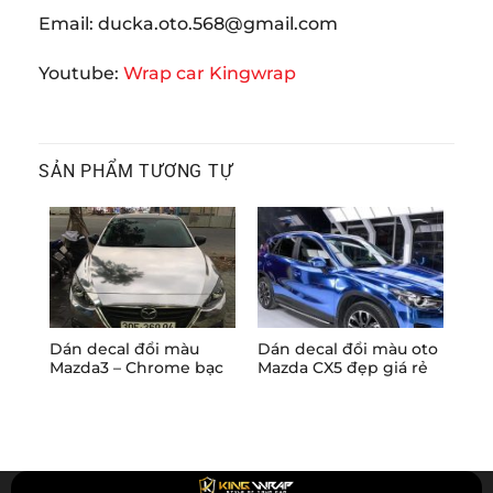
Email:
ducka.oto.568@gmail.com
Youtube:
Wrap car Kingwrap
SẢN PHẨM TƯƠNG TỰ
Dán decal đổi màu
Dán decal đổi màu oto
Dán
Mazda3 – Chrome bạc
Mazda CX5 đẹp giá rẻ
May