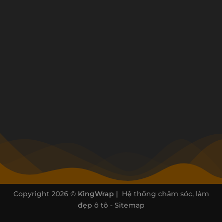
Copyright 2026 ©
KingWrap
| Hệ thống chăm sóc, làm
đẹp ô tô -
Sitemap