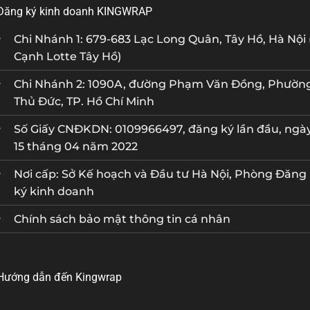
Đăng ký kinh doanh KINGWRAP
Chi Nhánh 1: 679-683 Lạc Long Quân, Tây Hồ, Hà Nội 
Cạnh Lotte Tây Hồ)
Chi Nhánh 2: 1090A, đường Phạm Văn Đồng, Phườn
Thủ Đức, TP. Hồ Chí Minh
Số Giấy CNĐKDN: 0109966497, đăng ký lần đầu, ngà
15 tháng 04 năm 2022
Nơi cấp: Sở Kế hoạch và Đầu tư Hà Nội, Phòng Đăng
ký kinh doanh
Chính sách bảo mật thông tin cá nhân
Hướng dẫn đến Kingwrap