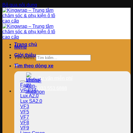
Bỏ qua nội dung
Trang chủ
Menu
Giới thiệu
Tìm kiếm:
Tìm theo dòng xe
Tư vấn miễn phí
Vinfast
Fadil
033.553.6888
VF E34
Lux A2.0
Lux SA2.0
VF3
VF5
VF7
VF8
VF9