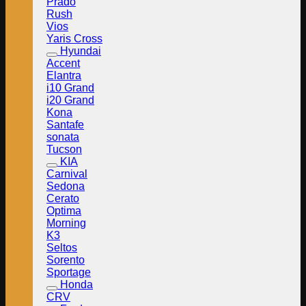
Prado
Rush
Vios
Yaris Cross
Hyundai
Accent
Elantra
i10 Grand
i20 Grand
Kona
Santafe
sonata
Tucson
KIA
Carnival
Sedona
Cerato
Optima
Morning
K3
Seltos
Sorento
Sportage
Honda
CRV