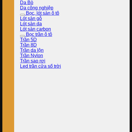
Da Bò
Da công nghiệp
Bọc, lót sàn ô tô
Lót sàn gỗ
Lót sàn da
Lót sàn carbon
Bọc trần ô tô
Trần 5D
Trần 8D
Trần da lộn
Trần Nylon
Trần sao rơi
Led trần cửa sổ trời