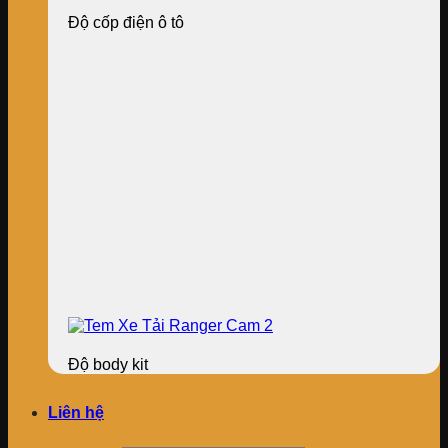
Độ cốp điện ô tô
Độ body kit
Liên hệ