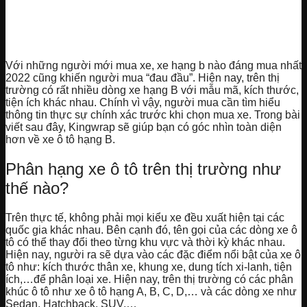
Với những người mới mua xe, xe hạng b nào đáng mua nhất
2022 cũng khiến người mua “đau đầu”. Hiện nay, trên thị
trường có rất nhiều dòng xe hạng B với mẫu mã, kích thước,
tiện ích khác nhau. Chính vì vậy, người mua cần tìm hiểu
thông tin thực sự chính xác trước khi chọn mua xe. Trong bài
viết sau đây, Kingwrap sẽ giúp bạn có góc nhìn toàn diện
hơn về xe ô tô hạng B.
Phân hạng xe ô tô trên thị trường như
thế nào?
Trên thực tế, không phải mọi kiểu xe đều xuất hiện tại các
quốc gia khác nhau. Bên cạnh đó, tên gọi của các dòng xe ô
tô có thể thay đổi theo từng khu vực và thời kỳ khác nhau.
Hiện nay, người ra sẽ dựa vào các đặc điểm nổi bật của xe ô
tô như: kích thước thân xe, khung xe, dung tích xi-lanh, tiện
ích,…để phân loại xe. Hiện nay, trên thị trường có các phân
khúc ô tô như xe ô tô hạng A, B, C, D,… và các dòng xe như
Sedan, Hatchback, SUV,…