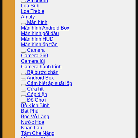
Âm thanh
Loa Sub
Loa Treble
Amply
Màn hình
Màn hình Android Box
Màn hình gối đầu
Màn hình HUD
Màn hình ốp trần
Camera
Camera 360
Camera lùi
Camera hành trình
Bệ bước chân
Android Box
Cảm biết áp suất lốp
Cửa hít
Cốp điện
Đồ Chơi
Bộ Kích Bình
Bạt Phủ
Bọc Vô Lăng
Nước Hoa
Khăn Lau
Tấm Che Nắng