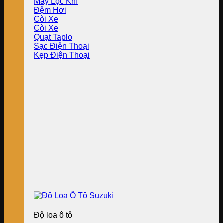
Máy Lọc Khí
Đệm Hơi
Còi Xe
Còi Xe
Quạt Taplo
Sạc Điện Thoại
Kẹp Điện Thoại
Độ loa ô tô