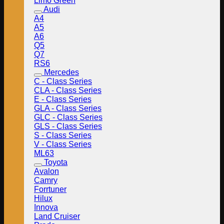
Limo Green
Audi
A4
A5
A6
Q5
Q7
RS6
Mercedes
C - Class Series
CLA - Class Series
E - Class Series
GLA - Class Series
GLC - Class Series
GLS - Class Series
S - Class Series
V - Class Series
ML63
Toyota
Avalon
Camry
Forrtuner
Hilux
Innova
Land Cruiser