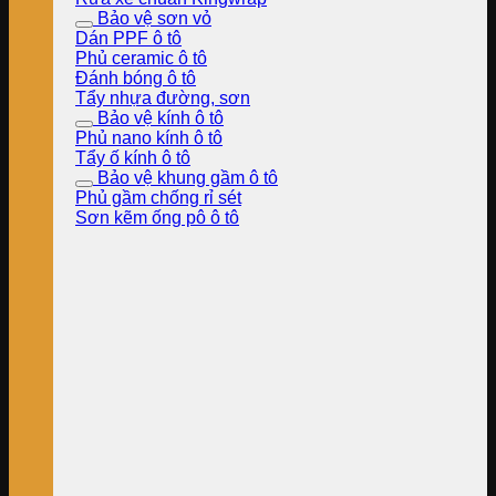
Bảo vệ sơn vỏ
Dán PPF ô tô
Phủ ceramic ô tô
Đánh bóng ô tô
Tẩy nhựa đường, sơn
Bảo vệ kính ô tô
Phủ nano kính ô tô
Tẩy ố kính ô tô
Bảo vệ khung gầm ô tô
Phủ gầm chống rỉ sét
Sơn kẽm ống pô ô tô