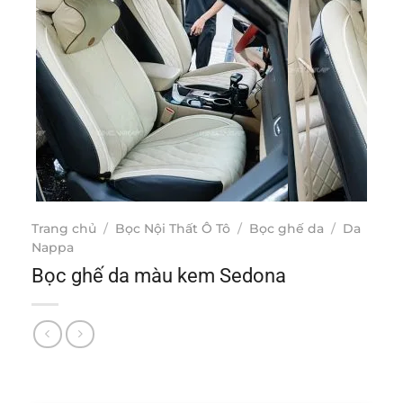
Trang chủ
/
Bọc Nội Thất Ô Tô
/
Bọc ghế da
/
Da
Nappa
Bọc ghế da màu kem Sedona