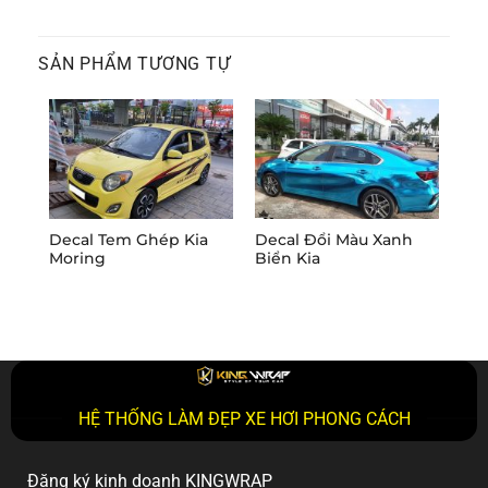
SẢN PHẨM TƯƠNG TỰ
Decal Tem Ghép Kia
Decal Đổi Màu Xanh
Dec
Moring
Biển Kia
Kia
HỆ THỐNG LÀM ĐẸP XE HƠI PHONG CÁCH
Đăng ký kinh doanh KINGWRAP