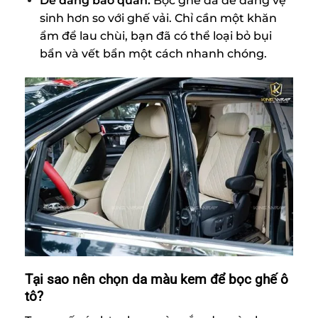
Dễ dàng bảo quản:
Bọc ghế da dễ dàng vệ
sinh hơn so với ghế vải. Chỉ cần một khăn
ẩm để lau chùi, bạn đã có thể loại bỏ bụi
bẩn và vết bẩn một cách nhanh chóng.
Tại sao nên chọn da màu kem để bọc ghế ô
tô?