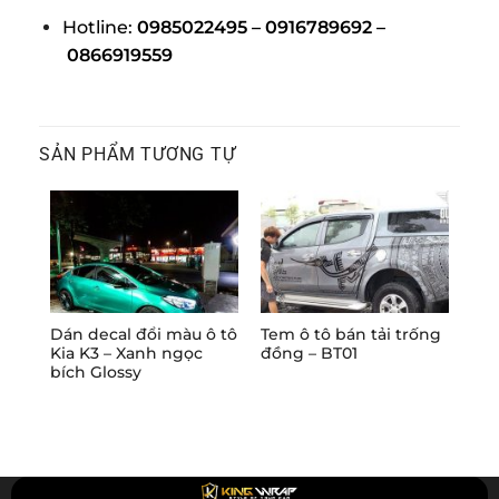
Hotline:
0985022495 – 0916789692 –
0866919559
SẢN PHẨM TƯƠNG TỰ
Dán decal đổi màu ô tô
Tem ô tô bán tải trống
Dán
Kia K3 – Xanh ngọc
đồng – BT01
Civ
bích Glossy
Pri